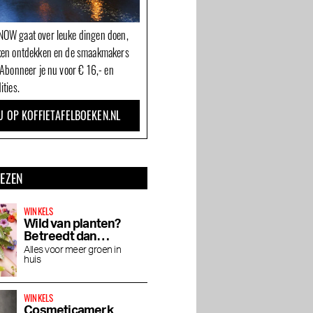
OW gaat over leuke dingen doen,
ken ontdekken en de smaakmakers
 Abonneer je nu voor € 16,- en
ities.
U OP KOFFIETAFELBOEKEN.NL
LEZEN
WINKELS
Wild van planten?
Betreedt dan
Wildernis
Alles voor meer groen in
huis
WINKELS
Cosmeticamerk