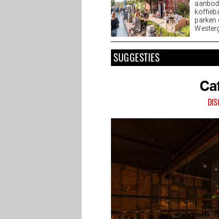
aanbod 
koffieb
parken 
Westerga
SUGGESTIES
Ca
DI