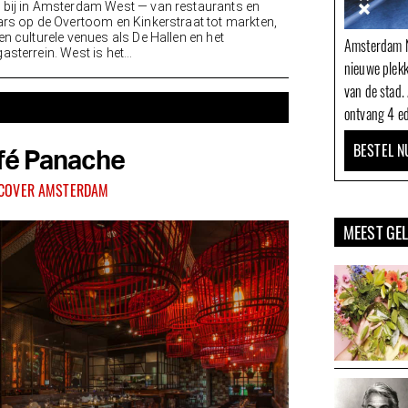
bij in Amsterdam West — van restaurants en
ars op de Overtoom en Kinkerstraat tot markten,
en culturele venues als De Hallen en het
Amsterdam N
sterrein. West is het...
nieuwe plek
van de stad.
ontvang 4 ed
BESTEL N
fé Panache
SCOVER AMSTERDAM
MEEST GE