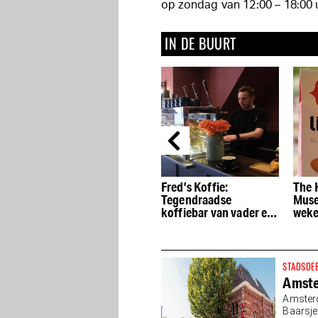
op zondag van 12:00 – 18:00 
IN DE BUURT
Bij nNea eet je de
Fred’s Koffie:
The 
lekkerste traditionele ­
Tegendraadse
Muse
Napolitaanse pizza
koffiebar van vader en
weke
zoon
Hall
STADSDE
Amst
Amsterd
Baarsj