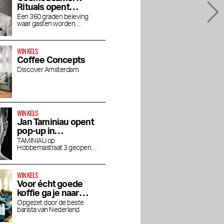
Rituals opent
concept store
Een 360 graden beleving
waar gasten worden
House of Rituals
ondergedompeld in de luxe
wereld van Rituals
WINKELS
Coffee Concepts
Discover Amsterdam
WINKELS
Jan Taminiau opent
pop-up in
Museumkwartier
TAMINIAU op
Hobbemastraat 3 geopend
tot eind april
WINKELS
Voor écht goede
koffie ga je naar
Friedhats FUKU
Opgezet door de beste
barista van Nederland
Cafe