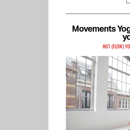
Movements Yog
y
HOT (FLOW) YO