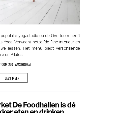
e populaire yogastudio op de Overtoom heeft
Yoga. Verwacht hetzelfde fijne interieur en
uwe lessen. Het menu biedt verschillende
rre en Pilates.
TOOM 230 , AMSTERDAM
LEES MEER
ket De Foodhallen is dé
kker eten en drinken