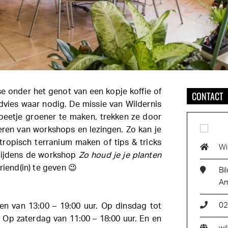
se onder het genot van een kopje koffie of
CONTACT
advies waar nodig. De missie van Wildernis
eetje groener te maken, trekken ze door
eren van workshops en lezingen. Zo kan je
tropisch terranium maken of tips & tricks
Wi
 tijdens de workshop
Zo houd je je planten
riend(in) te geven 😉
Bi
Am
02
n van 13:00 – 19:00 uur. Op dinsdag tot
. Op zaterdag van 11:00 – 18:00 uur. En en