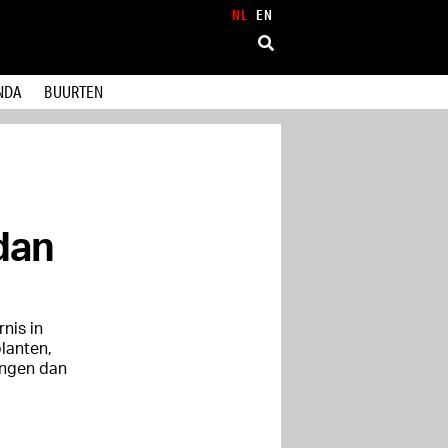
NL
EN
NDA
BUURTEN
dan
nis in
lanten,
hangen dan