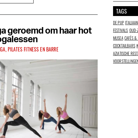
TAGS
DE PIJP
ITALIAA
a geroemd om haar hot
FESTIVALS
OUD-
MUSEA
CAFÉS &
ogalessen
COCKTAILBARS
GA, PILATES FITNESS EN BARRE
AZIATISCHE RES
VOORSTELLINGE