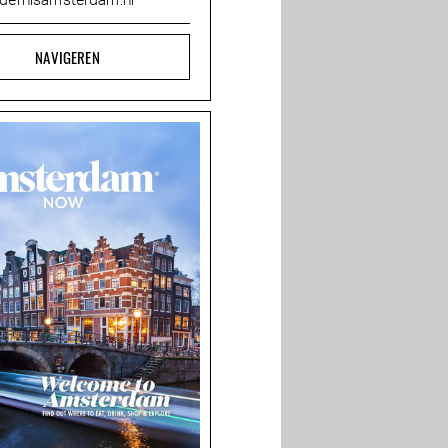
ldernisamsterdam.nl
NAVIGEREN
De Kanarie Club in De
Teds weet hoe je
Hallen, de ideale
brunch goed doet
je
afspreekplek