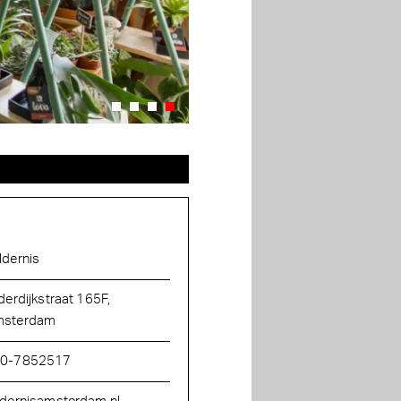
ldernis
lderdijkstraat 165F,
sterdam
0-7852517