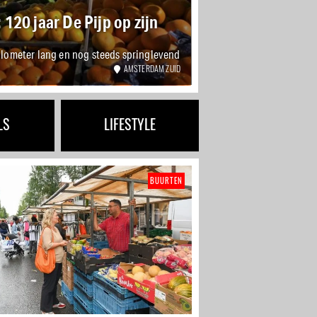
120 jaar De Pijp op zijn
ilometer lang en nog steeds springlevend
AMSTERDAM ZUID
LS
LIFESTYLE
BUURTEN