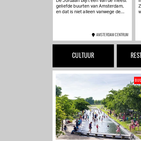
De Jordaan blijft een van de meest
I
geliefde buurten van Amsterdam,
Z
en dat is niet alleen vanwege de
w
grachten en het karakter. Wie
r
hier...
a
AMSTERDAM CENTRUM
CULTUUR
RES
BU