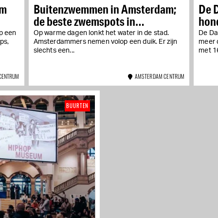
am
Buitenzwemmen in Amsterdam;
De 
de beste zwemspots in
hond
natuurwater
Op een
Op warme dagen lonkt het water in de stad.
De Da
ps,
Amsterdammers nemen volop een duik. Er zijn
meer 
slechts een...
met 16
CENTRUM
AMSTERDAM CENTRUM
BUURTEN