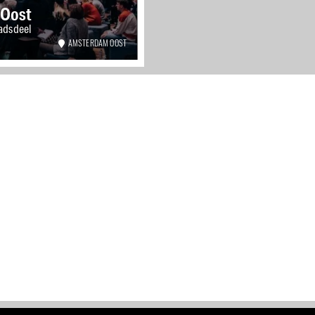
 Oost
adsdeel
AMSTERDAM OOST