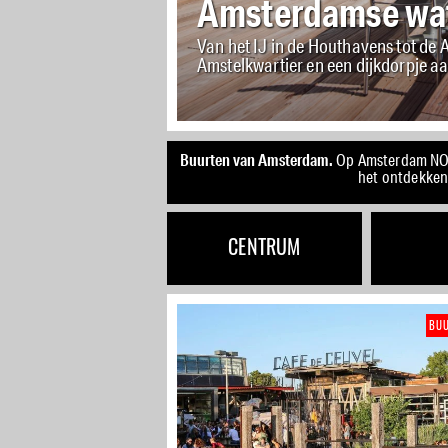
De Baarsjes
Van het Mercatorplein tot het Water
drinken in Amsterdam-West
Buurten van Amsterdam.
Op Amsterdam NOW 
het ontdekken 
CENTRUM
BU