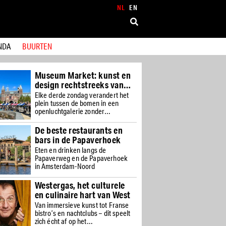
NL
EN
Museum Market: kunst en
design rechtstreeks van
de maker op het
Elke derde zondag verandert het
NDA
BUURTEN
Museumplein
plein tussen de bomen in een
openluchtgalerie zonder
wederverkopers
De beste restaurants en
bars in de Papaverhoek
Eten en drinken langs de
Papaverweg en de Papaverhoek
in Amsterdam-Noord
Westergas, het culturele
en culinaire hart van West
Van immersieve kunst tot Franse
bistro’s en nachtclubs – dit speelt
zich écht af op het
Westergasterrein
Chique dineren aan het
Amsterdamse water
Van het IJ in de Houthavens tot
de Amstel in het Amstelkwartier
en een dijkdorpje aan het IJmeer