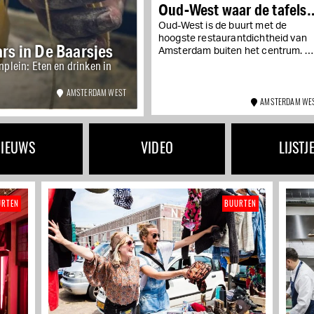
Oud-West waar de tafels
gewild zijn
Oud-West is de buurt met de
hoogste restaurantdichtheid van
rs in De Baarsjes
Amsterdam buiten het centrum. O
nplein: Eten en drinken in
de Overtoom, de Bilderdijkstraat,
de Jan Pieter Heijestraat en de...
AMSTERDAM WEST
AMSTERDAM WE
NIEUWS
VIDEO
LIJSTJ
URTEN
BUURTEN