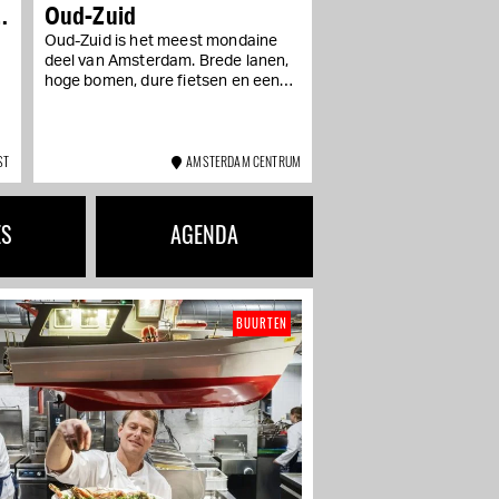
Oud-Zuid
Oud-Zuid is het meest mondaine
deel van Amsterdam. Brede lanen,
p
hoge bomen, dure fietsen en een
restaurantdichtheid die nergens
anders in de stad wordt...
ST
AMSTERDAM CENTRUM
ES
AGENDA
BUURTEN