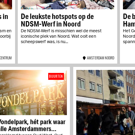
 in
De leukste hotspots op de
De b
NDSM-Werf in Noord
Ham
dam en
De NDSM-Werf is misschien wel de meest
Het G
oorbij
iconische plek van Noord. Wat ooit een
Noord 
scheepswerf was, is nu...
spanne
CENTRUM
AMSTERDAM NOORD
BUURTEN
Vondelpark, hét park waar
alle Amsterdammers