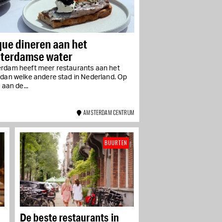
De leukste hotspots op de
NDSM-Werf in Noord
Van industriële iconen tot
culturele hotspots—dit wil je
ue dineren aan het
ontdekken op de NDSM in
Amsterdam-Noord
terdamse water
De beste restaurants in
rdam heeft meer restaurants aan het
het Hamerkwartier in
 dan welke andere stad in Nederland. Op
Noord
Van industriële hangars tot
, aan de...
culinaire hotspots—hier eet je in
het meest dynamische stukje
Noord
AMSTERDAM CENTRUM
BUURTEN
De beste restaurants in