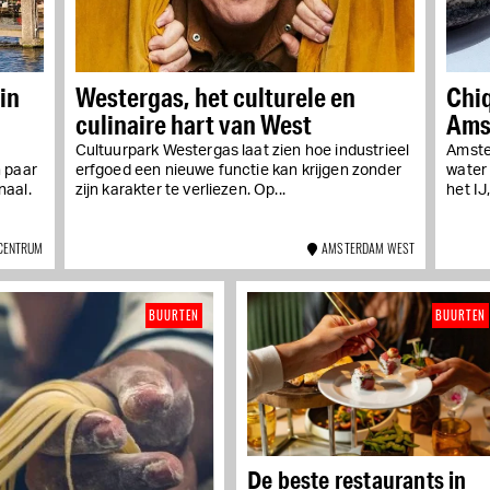
in
Westergas, het culturele en
Chiq
culinaire hart van West
Ams
Cultuurpark Westergas laat zien hoe industrieel
Amste
 paar
erfgoed een nieuwe functie kan krijgen zonder
water
naal.
zijn karakter te verliezen. Op...
het IJ
CENTRUM
AMSTERDAM WEST
BUURTEN
BUURTEN
De beste restaurants in