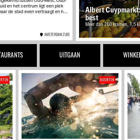
samenkomen
ngeklemd tussen Oud-West, Oud-
uid en het centrum ligt een plek
Albert Cuypmarkt: 
aar de stad even vertraagt en het
best
itme van de dag zich aanpast
Meer dan 260 kramen, 1,5 k
an...
AMSTERDAM ZUID
TAURANTS
UITGAAN
WINKE
URTEN
BUURTEN