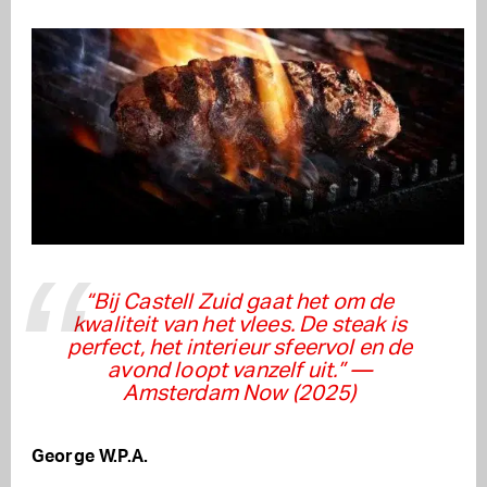
“Bij Castell Zuid gaat het om de
kwaliteit van het vlees. De steak is
perfect, het interieur sfeervol en de
avond loopt vanzelf uit.”
—
Amsterdam Now (2025)
George W.P.A.