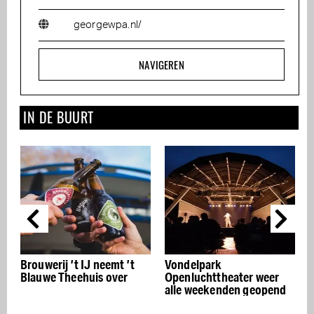
georgewpa.nl/
NAVIGEREN
IN DE BUURT
 ’t IJ neemt ’t
Vondelpark
Chang-I in he
heehuis over
Openluchttheater weer
Museumkwart
alle weekenden geopend
Pekingeend op