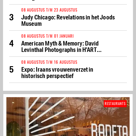
08 AUGUSTUS T/M 23 AUGUSTUS
3
Judy Chicago: Revelations in het Joods
Museum
08 AUGUSTUS T/M 01 JANUARI
4
American Myth & Memory: David
Levinthal Photographs in H’ART
Museum
08 AUGUSTUS T/M 16 AUGUSTUS
5
Expo: Iraans vrouwenverzet in
historisch perspectief
RESTAURANTS