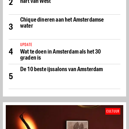
2
hart van West
Chique dineren aan het Amsterdamse
3
water
UPDATE
4
Wat te doen in Amsterdam als het 30
graden is
De 10 beste ijssalons van Amsterdam
5
CULTUUR