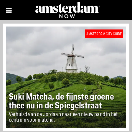
AMSTERDAM CITY GUIDE
Waarom Rum Barrel de beste
plek is voor serieuze Tiki
cocktails
Verdiep je in een enorme collectie van ruim
driehonderd flessen uit de hele wereld.