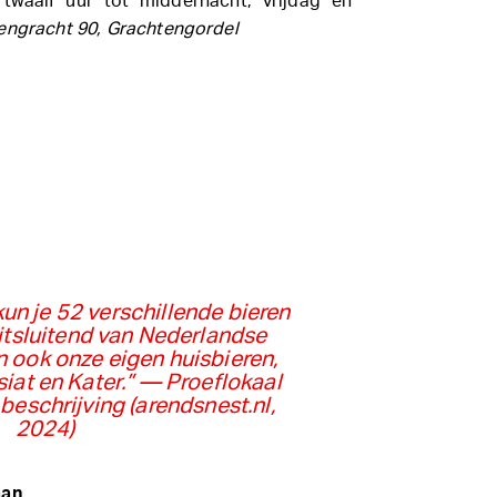
twaalf uur tot middernacht, vrijdag en
engracht 90, Grachtengordel
kun je 52 verschillende bieren
itsluitend van Nederlandse
ook onze eigen huisbieren,
iat en Kater.”
— Proeflokaal
beschrijving (arendsnest.nl,
2024)
man