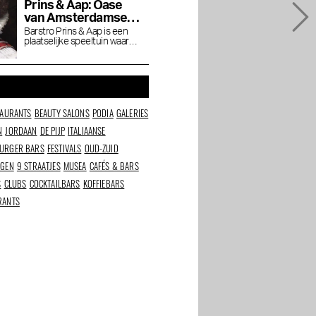
Prins & Aap: Oase
van Amsterdamse
gezelligheid
Barstro Prins & Aap is een
plaatselijke speeltuin waar
de stad borrelt, roddelt en
scharrelt.
TAURANTS
BEAUTY SALONS
PODIA
GALERIES
N
JORDAAN
DE PIJP
ITALIAANSE
URGER BARS
FESTIVALS
OUD-ZUID
NGEN
9 STRAATJES
MUSEA
CAFÉS & BARS
S
CLUBS
COCKTAILBARS
KOFFIEBARS
RANTS