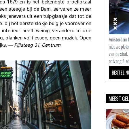
ds 1679 en is het bekendste proeflokaal
, een steegje bij de Dam, serveren ze meer
eeks jenevers uit een tulpglaasje dat tot de
e: bij het eerste slokje buig je voorover en
 interieur heeft weinig veranderd in drie
g, planken vol flessen, geen muziek. Open
Amsterdam N
ijks. —
Pijlsteeg 31, Centrum
nieuwe plek
van de stad.
ontvang 4 ed
BESTEL N
MEEST GE