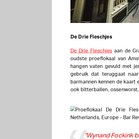
De Drie Fleschjes
De Drie Fleschjes
aan de Gra
oudste proeflokaal van Ams
hangen vaten gevuld met jen
gebruik dat teruggaat naa
barmannen kennen de kaart en
ook bitterballen, ossenworst
“Wynand Fockink b