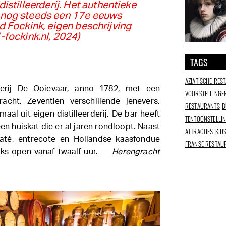
distilleerderij. Het authentieke
t nog steeds een 17e eeuws
Fockink, eigen beschrijving
fockink.nl, 2024)
TAGS
AZIATISCHE RES
derij De Ooievaar, anno 1782, met een
VOORSTELLINGE
acht. Zeventien verschillende jenevers,
RESTAURANTS
B
emaal uit eigen distilleerderij. De bar heeft
TENTOONSTELLI
en huiskat die er al jaren rondloopt. Naast
ATTRACTIES
KID
até, entrecote en Hollandse kaasfondue
FRANSE RESTAU
ijks open vanaf twaalf uur. —
Herengracht