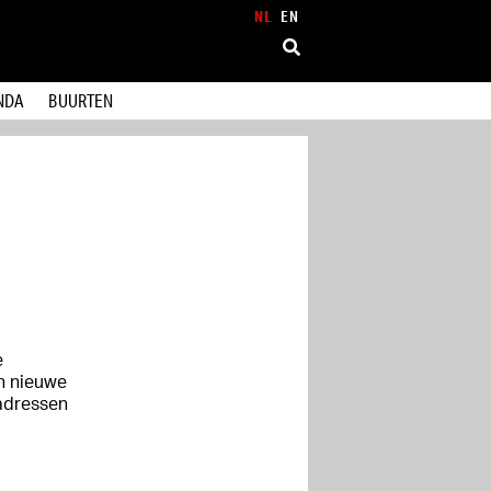
NL
EN
NDA
BUURTEN
e
n nieuwe
 adressen