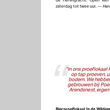
de Herengracht. Open van 
zaterdag tot twee uur. —
Her
“In ons proeflokaal 
op tap proeven, u
bodem. We hebben 
gebrouwen bij Poes
Arendsnest, eigen 
Bierproeflokaal In de Wilde