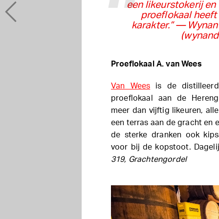
een likeurstokerij en 
proeflokaal heef
karakter.”
— Wynand 
(wynand-
Proeflokaal A. van Wees
Van Wees
is de distilleer
proeflokaal aan de Herengr
meer dan vijftig likeuren, all
een terras aan de gracht en e
de sterke dranken ook kips
voor bij de kopstoot. Dagel
319, Grachtengordel