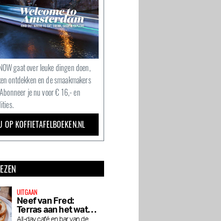
OW gaat over leuke dingen doen,
ken ontdekken en de smaakmakers
 Abonneer je nu voor € 16,- en
ities.
U OP KOFFIETAFELBOEKEN.NL
LEZEN
UITGAAN
Neef van Fred:
Terras aan het water
in de Baarsjes
All-day café en bar van de