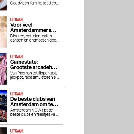
Goudvisch-familie, tot diep in
de nacht open
UITGAAN
Voor veel
Amsterdammers
zijn hotelbars dé
Dineren, borrelen, daten,
dansen en ontmoeten doen
plek om uit te gaan
we steeds vaker in hotels
UITGAAN
Gamestate:
Grootste arcadehal
van Nederland
Van Pacman tot flipperkast,
jackpot, racesimulatoren en
opent in Zuidoost
Angry Birds
UITGAAN
De beste clubs van
Amsterdam om te
clubben
Amsterdam NOW tipt de
beste clubs en feestjes van
de stad
UITGAAN