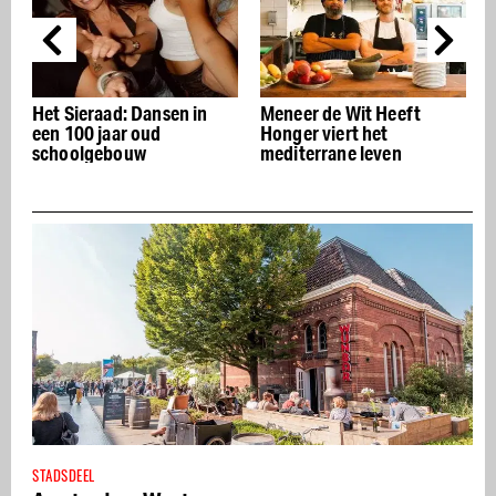
en in
Meneer de Wit Heeft
Kevin Bacon Bar: Thais
Honger viert het
streetfood en serieuze
mediterrane leven
cocktails
STADSDEEL