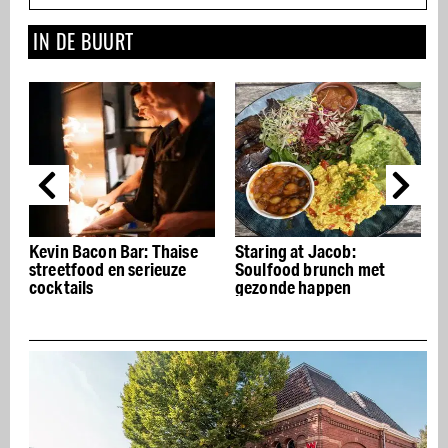
IN DE BUURT
vin Bacon Bar: Thaise
Staring at Jacob:
Vermut:
reetfood en serieuze
Soulfood brunch met
chef zij
cktails
gezonde happen
de borr