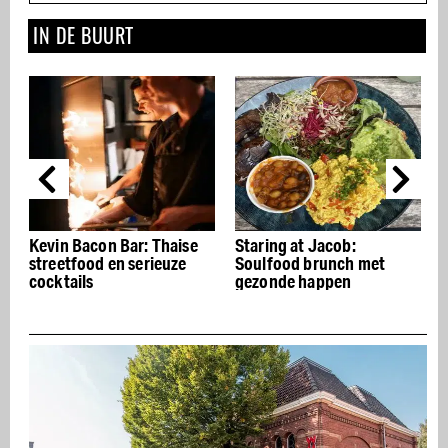
IN DE BUURT
Kevin Bacon Bar: Thaise
Staring at Jacob:
T
streetfood en serieuze
Soulfood brunch met
cocktails
gezonde happen