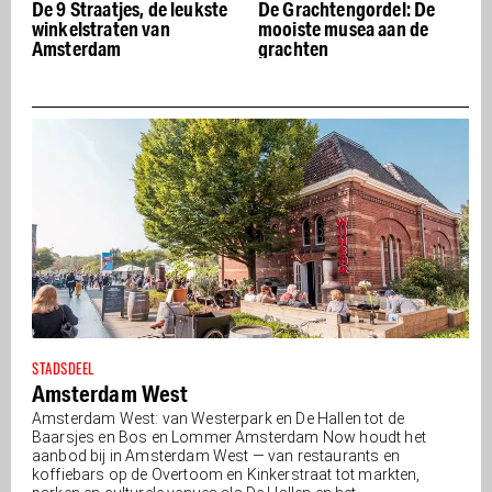
te
De Grachtengordel: De
De beste Italiaanse
mooiste musea aan de
restaurants van
grachten
Amsterdam – Buon
appetito
STADSDEEL
Amsterdam West
Amsterdam West: van Westerpark en De Hallen tot de
Baarsjes en Bos en Lommer Amsterdam Now houdt het
aanbod bij in Amsterdam West — van restaurants en
koffiebars op de Overtoom en Kinkerstraat tot markten,