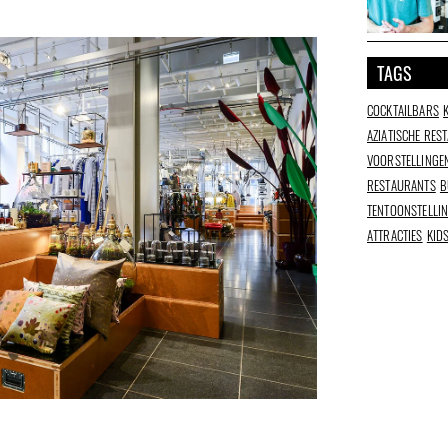
TAGS
COCKTAILBARS
AZIATISCHE RES
VOORSTELLINGE
RESTAURANTS
B
TENTOONSTELLI
ATTRACTIES
KID