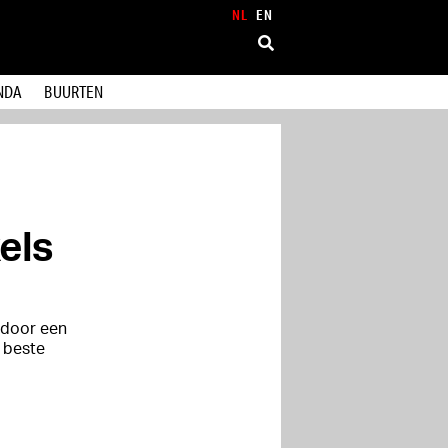
NL
EN
NDA
BUURTEN
els
 door een
 beste