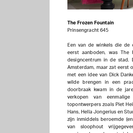
The Frozen Fountain
Prinsengracht 645
Een van de winkels die de 
eerst aanboden, was The F
designcentrum in de stad. D
Amsterdam, maar zat eerst o
met een idee van Dick Dank
wilde brengen in een prac
doorbraak kwam in de jar
verkopen van eenmalige
topontwerpers zoals Piet He
Hans, Hella Jongerius en St
zijn inmiddels beroemde (en
van sloophout vrijgegev