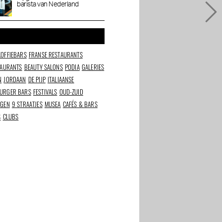
barista van Nederland
Cafe
KOFFIEBARS
FRANSE RESTAURANTS
TAURANTS
BEAUTY SALONS
PODIA
GALERIES
N
JORDAAN
DE PIJP
ITALIAANSE
URGER BARS
FESTIVALS
OUD-ZUID
NGEN
9 STRAATJES
MUSEA
CAFÉS & BARS
S
CLUBS