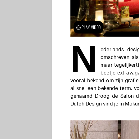
PLAY VIDEO
N
ederlands desi
omschreven als 
maar tegelijkert
beetje extravag
vooral bekend om zijn grafi
al snel een bekende term, v
genaamd Droog de Salon de
Dutch Design vind je in Mokum.