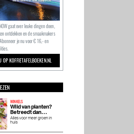
OW gaat over leuke dingen doen,
ken ontdekken en de smaakmakers
 Abonneer je nu voor € 16,- en
ities.
U OP KOFFIETAFELBOEKEN.NL
LEZEN
WINKELS
Wild van planten?
Betreedt dan
Wildernis
Alles voor meer groen in
huis