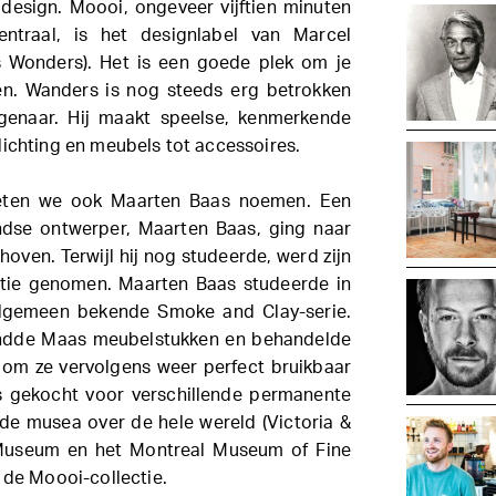
esign. Moooi, ongeveer vijftien minuten
traal, is het designlabel van Marcel
 Wonders). Het is een goede plek om je
en. Wanders is nog steeds erg betrokken
genaar. Hij maakt speelse, kenmerkende
lichting en meubels tot accessoires.
ten we ook Maarten Baas noemen. Een
dse ontwerper, Maarten Baas, ging naar
ven. Terwijl hij nog studeerde, werd zijn
ctie genomen. Maarten Baas studeerde in
algemeen bekende Smoke and Clay-serie.
andde Maas meubelstukken en behandelde
 om ze vervolgens weer perfect bruikbaar
s gekocht voor verschillende permanente
de musea over de hele wereld (Victoria &
Museum en het Montreal Museum of Fine
 de Moooi-collectie.