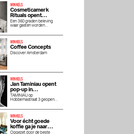
WINKELS
Cosmeticamerk
Rituals opent
concept store
Een 360 graden beleving
waar gasten worden
House of Rituals
ondergedompeld in de luxe
wereld van Rituals
WINKELS
Coffee Concepts
Discover Amsterdam
WINKELS
Jan Taminiau opent
pop-up in
Museumkwartier
TAMINIAU op
Hobbemastraat 3 geopend
tot eind april
WINKELS
Voor écht goede
koffie ga je naar
Friedhats FUKU
Opgezet door de beste