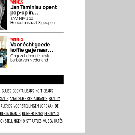
WINKELS
Jan Taminiau opent
pop-up in
Museumkwartier
TAMINIAU op
Hobbemastraat 3 geopend
tot eind april
WINKELS
Voor écht goede
koffie ga je naar
Friedhats FUKU
Opgezet door de beste
barista van Nederland
Cafe
S
CLUBS
COCKTAILBARS
KOFFIEBARS
RANTS
AZIATISCHE RESTAURANTS
BEAUTY
GALERIES
VOORSTELLINGEN
JORDAAN
DE
 RESTAURANTS
BURGER BARS
FESTIVALS
OONSTELLINGEN
9 STRAATJES
MUSEA
CAFÉS