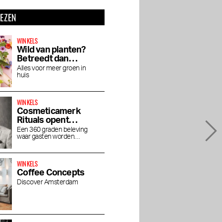
LEZEN
WINKELS
Wild van planten?
Betreedt dan
Wildernis
Alles voor meer groen in
huis
WINKELS
Cosmeticamerk
Rituals opent
concept store
Een 360 graden beleving
waar gasten worden
House of Rituals
ondergedompeld in de luxe
wereld van Rituals
WINKELS
Coffee Concepts
Discover Amsterdam