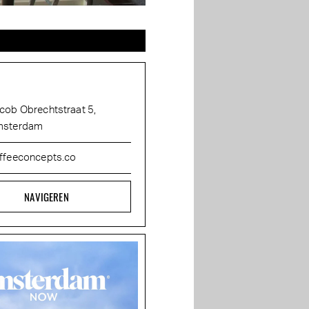
cob Obrechtstraat 5,
sterdam
ffeeconcepts.co
NAVIGEREN
Vegan Hanami
Jannie Iwema van