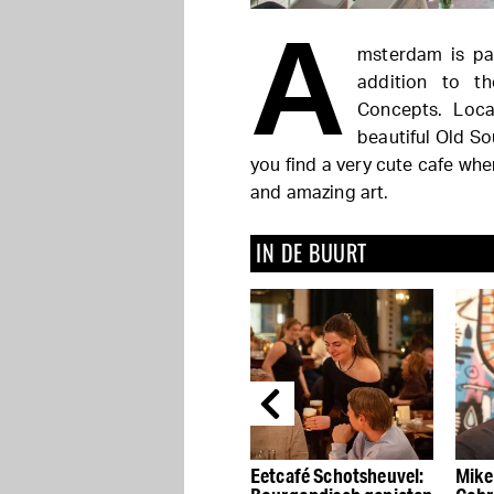
A
msterdam is pa
addition to t
Concepts. Loca
beautiful Old So
you find a very cute cafe whe
and amazing art.
IN DE BUURT
 ’t
Vondelpark
Eetcafé Schotsheuvel:
Mike