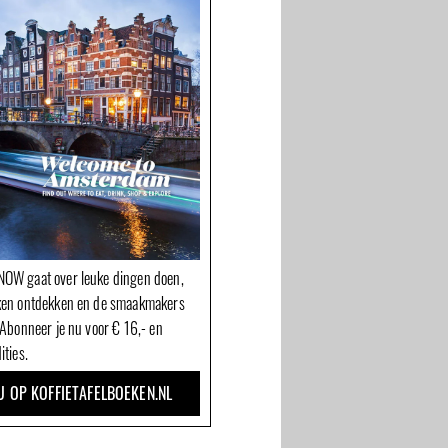
Omakase:
Bonebakker Juwelier
Gastronomisch vegan
over het ontwerpen
bij Taiko
van sieraden
OW gaat over leuke dingen doen,
ken ontdekken en de smaakmakers
 Abonneer je nu voor € 16,- en
ities.
U OP KOFFIETAFELBOEKEN.NL