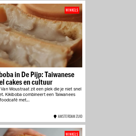
WINKELS
boba in De Pijp: Taiwanese
l cakes en cultuur
Van Woustraat zit een plek die je niet snel
et. Kikiboba combineert een Taiwanees
foodcafé met...
AMSTERDAM ZUID
WINKELS