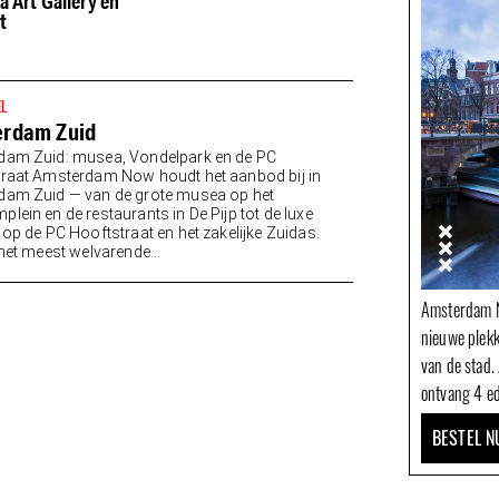
a Art Gallery en
t
EL
rdam Zuid
dam Zuid: musea, Vondelpark en de PC
raat Amsterdam Now houdt het aanbod bij in
am Zuid — van de grote musea op het
lein en de restaurants in De Pijp tot de luxe
 op de PC Hooftstraat en het zakelijke Zuidas.
 het meest welvarende...
Amsterdam N
nieuwe plek
van de stad.
ontvang 4 ed
BESTEL N