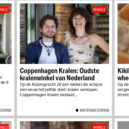
NKELS
WINKELS
Coppenhagen Kralen: Oudste
Kiki
kralenwinkel van Nederland
whee
is
 de 9
Op de Rozengracht zit een winkel die al bijna
Op de 
een eeuw hetzelfde doet: kralen verkopen.
verge
Coppenhagen Kralen bestaat...
street
CENTRUM
AMSTERDAM CENTRUM
NKELS
WINKELS