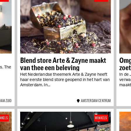
Blend store Arte & Zayne maakt
Omg
van thee een beleving
zoet
s. The
Het Nederlandse theemerk Arte & Zayne heeft
In de 
haar eerste blend store geopend in het hart van
verwac
Amsterdam. In...
maakt 
AM ZUID
AMSTERDAM CENTRUM
NKELS
WINKELS