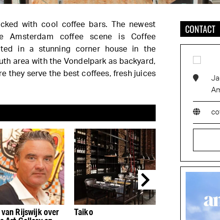
cked with cool coffee bars. The newest
CONTACT
he Amsterdam coffee scene is Coffee
ted in a stunning corner house in the
uth area with the Vondelpark as backyard,
re they serve the best coffees, fresh juices
Ja
Am
co
 van Rijswijk over
Taiko
Tunes