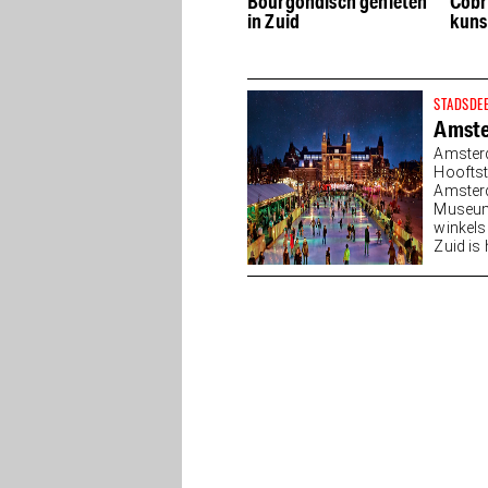
er
Openluchttheater weer
Bourgondisch genieten
Cobr
alle weekenden
in Zuid
kuns
geopend
STADSDE
Amste
Amster
Hooftst
Amsterd
Museump
winkels
Zuid is