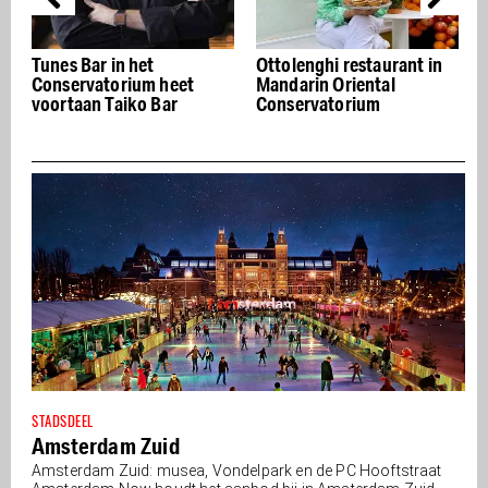
Tunes Bar in het
Ottolenghi restaurant in
C
er
Conservatorium heet
Mandarin Oriental
voortaan Taiko Bar
Conservatorium
STADSDEEL
Amsterdam Zuid
Amsterdam Zuid: musea, Vondelpark en de PC Hooftstraat