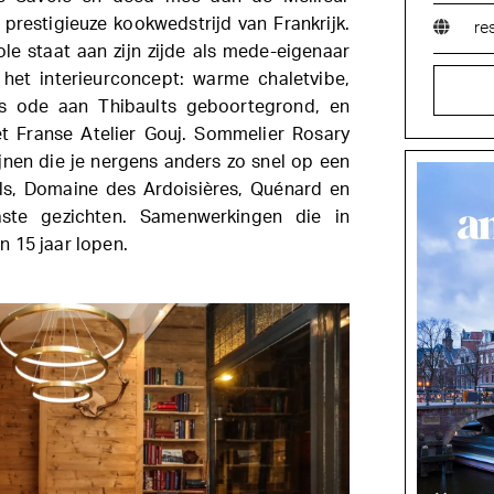
prestigieuze kookwedstrijd van Frankrijk.
re
le staat aan zijn zijde als mede-eigenaar
 het interieurconcept: warme chaletvibe,
als ode aan Thibaults geboortegrond, en
t Franse Atelier Gouj. Sommelier Rosary
jnen die je nergens anders zo snel op een
ils, Domaine des Ardoisières, Quénard en
aste gezichten. Samenwerkingen die in
 15 jaar lopen.