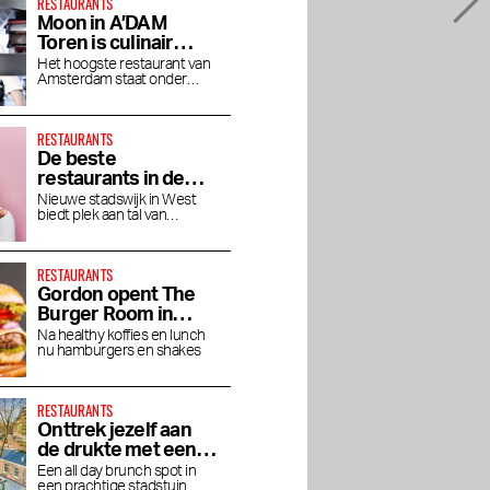
RESTAURANTS
Moon in A’DAM
Toren is culinair
genieten op grote
Het hoogste restaurant van
Amsterdam staat onder
hoogte
leiding van chef Jaimie van
Heije
RESTAURANTS
De beste
restaurants in de
Houthavens
Nieuwe stadswijk in West
biedt plek aan tal van
toprestaurants en bars
RESTAURANTS
Gordon opent The
Burger Room in
Museumkwartier
Na healthy koffies en lunch
nu hamburgers en shakes
RESTAURANTS
Onttrek jezelf aan
de drukte met een
brunch bij Dignita
Een all day brunch spot in
een prachtige stadstuin