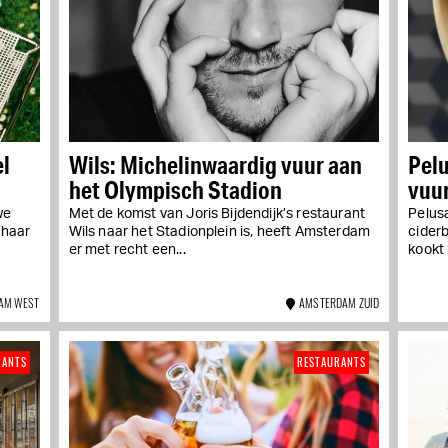
l
Wils: Michelinwaardig vuur aan
Pelu
het Olympisch Stadion
vuur
we
Met de komst van Joris Bijdendijk’s restaurant
Pelusa
 haar
Wils naar het Stadionplein is, heeft Amsterdam
cider
er met recht een...
kookt h
AM WEST
AMSTERDAM ZUID
RANTS
RESTAURANTS