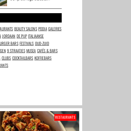
Hoftuin
ijp:
Chantal Janzen opent
The Art Cafe in de
l cakes
&C Store en Coffee bar
Baarsjes: kunst
bestellen als koffie
TAURANTS
BEAUTY SALONS
PODIA
GALERIES
N
JORDAAN
DE PIJP
ITALIAANSE
URGER BARS
FESTIVALS
OUD-ZUID
NGEN
9 STRAATJES
MUSEA
CAFÉS & BARS
S
CLUBS
COCKTAILBARS
KOFFIEBARS
RANTS
RESTAURANTS