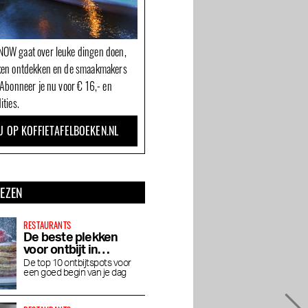
OW gaat over leuke dingen doen,
ken ontdekken en de smaakmakers
 Abonneer je nu voor € 16,- en
ities.
U OP KOFFIETAFELBOEKEN.NL
LEZEN
RESTAURANTS
De beste plekken
voor ontbijt in
Amsterdam
De top 10 ontbijtspots voor
een goed begin van je dag