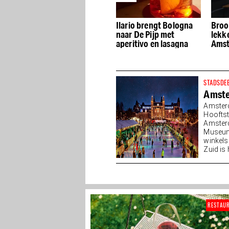
The Lion’s Head Gastro
Ilario brengt Bologna
Broo
os
Bar & Brewery
naar De Pijp met
lekk
aperitivo en lasagna
Amst
in De
STADSDE
Amste
Amster
Hooftst
Amsterd
Museump
winkels
Zuid is
RESTAU