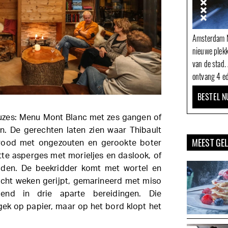
Amsterdam N
nieuwe plek
van de stad.
ontvang 4 ed
BESTEL N
uzes: Menu Mont Blanc met zes gangen of
. De gerechten laten zien waar Thibault
MEEST GE
ood met ongezouten en gerookte boter
te asperges met morieljes en daslook, of
 den. De beekridder komt met wortel en
acht weken gerijpt, gemarineerd met miso
end in drie aparte bereidingen. Die
gek op papier, maar op het bord klopt het