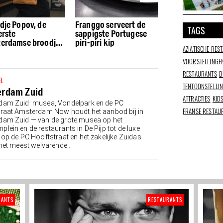
dje Popov, de
Franggo serveert de
Kikiboba in De P
TAGS
erste
sappigste Portugese
Taiwanese whee
erdamse broodjes
piri-piri kip
en cultuur
AZIATISCHE RES
 Pijp
VOORSTELLINGE
RESTAURANTS
B
EL
TENTOONSTELLI
rdam Zuid
ATTRACTIES
KID
dam Zuid: musea, Vondelpark en de PC
FRANSE RESTAU
raat Amsterdam Now houdt het aanbod bij in
am Zuid — van de grote musea op het
lein en de restaurants in De Pijp tot de luxe
 op de PC Hooftstraat en het zakelijke Zuidas.
 het meest welvarende...
RANTS
RESTAURANTS