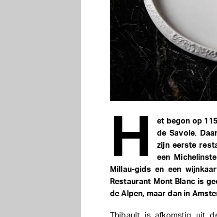
H
et begon op 115
de Savoie. Daa
zijn eerste rest
een Michelinst
Millau-gids en een wijnkaar
Restaurant Mont Blanc is ge
de Alpen, maar dan in Amst
Thibault is afkomstig uit