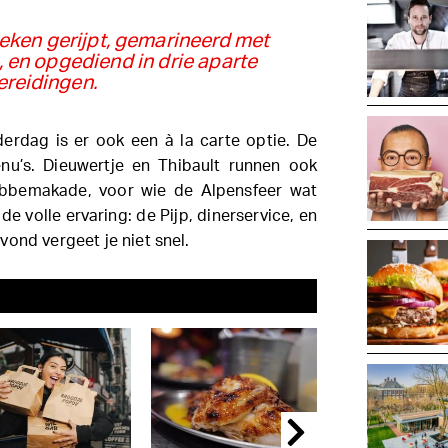
eken gerijpt, gemarineerd met
 en opgediend in drie aparte
ereidingen.
rdag is er ook een à la carte optie. De
nu’s. Dieuwertje en Thibault runnen ook
obbemakade, voor wie de Alpensfeer wat
de volle ervaring: de Pijp, dinerservice, en
ond vergeet je niet snel.