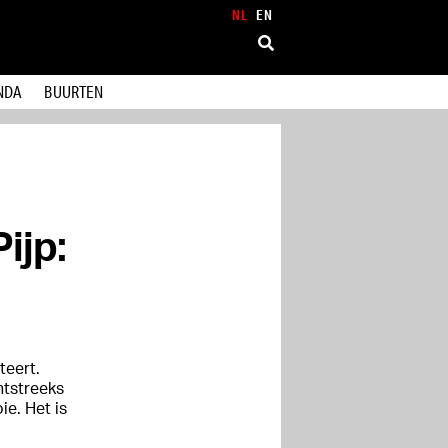
NL
EN
NDA
BUURTEN
ijp:
teert.
htstreeks
e. Het is