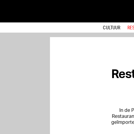
CULTUUR
RE
Rest
In de 
Restauran
geïmportee