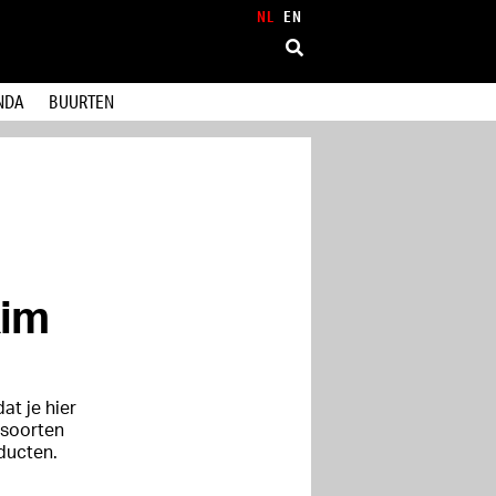
NL
EN
NDA
BUURTEN
Kim
at je hier
 soorten
ducten.