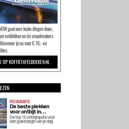
OW gaat over leuke dingen doen,
ken ontdekken en de smaakmakers
 Abonneer je nu voor € 16,- en
ities.
U OP KOFFIETAFELBOEKEN.NL
LEZEN
RESTAURANTS
De beste plekken
voor ontbijt in
Amsterdam
De top 10 ontbijtspots voor
een goed begin van je dag