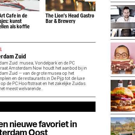
rt Cafe in de
The Lion’s Head Gastro
Restaurant 101
sjes: kunst
Bar & Brewery
is een ode aan 
llen als koffie
Nederlandse cu
EL
rdam Zuid
dam Zuid: musea, Vondelpark en de PC
raat Amsterdam Now houdt het aanbod bij in
am Zuid — van de grote musea op het
lein en de restaurants in De Pijp tot de luxe
 op de PC Hooftstraat en het zakelijke Zuidas.
 het meest welvarende...
en nieuwe favoriet in
terdam Oost