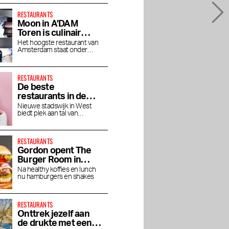
RESTAURANTS
Moon in A’DAM
 Gowrie
Restaurant Mont Blanc
Broodje Popov, de
Toren is culinair
de
in de Pijp: Savoie fine
lekkerste
genieten op grote
ltuur
dining met
Amsterdamse broodjes
Het hoogste restaurant van
Amsterdam staat onder
hoogte
Michelinster
in De Pijp
leiding van chef Jaimie van
Heije
RESTAURANTS
De beste
restaurants in de
Houthavens
Nieuwe stadswijk in West
biedt plek aan tal van
toprestaurants en bars
RESTAURANTS
Gordon opent The
Burger Room in
Museumkwartier
Na healthy koffies en lunch
nu hamburgers en shakes
RESTAURANTS
Onttrek jezelf aan
de drukte met een