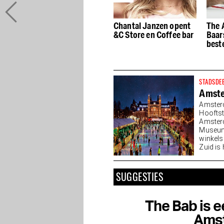
Cabrón: de moderne
Chantal Janzen opent
The A
Mexicaanse keuken in
&C Store en Coffee bar
Baar
de Pijp
beste
STADSDE
Amste
Amster
Hooftst
Amsterd
Museump
winkels
Zuid is
SUGGESTIES
The Bab is e
Ams