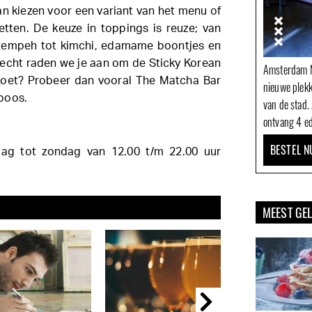
an kiezen voor een variant van het menu of
zetten. De keuze in toppings is reuze; van
n tempeh tot kimchi, edamame boontjes en
recht raden we je aan om de Sticky Korean
Amsterdam N
 zoet? Probeer dan vooral The Matcha Bar
nieuwe plek
boos.
van de stad.
ontvang 4 ed
BESTEL N
g tot zondag van 12.00 t/m 22.00 uur
MEEST GE