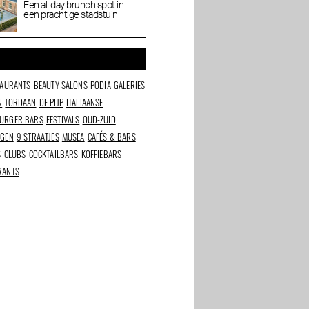
brunch bij Dignita
Een all day brunch spot in
een prachtige stadstuin
Hoftuin
TAURANTS
BEAUTY SALONS
PODIA
GALERIES
N
JORDAAN
DE PIJP
ITALIAANSE
URGER BARS
FESTIVALS
OUD-ZUID
NGEN
9 STRAATJES
MUSEA
CAFÉS & BARS
S
CLUBS
COCKTAILBARS
KOFFIEBARS
RANTS