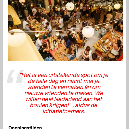
“Het is een uitstekende spot om je
de hele dag en nacht met je
vrienden te vermaken én om
nieuwe vrienden te maken. We
willen heel Nederland aan het
boulen krijgen!””, aldus de
initiatiefnemers.
Openingstijden