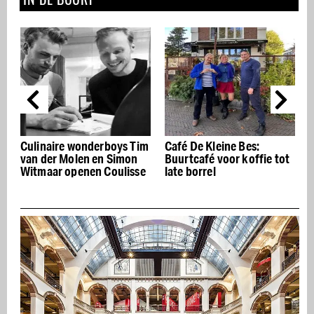
im
Café De Kleine Bes:
Kleurrijke en smaakvolle
Buurtcafé voor koffie tot
brunch gerechten bij
e
late borrel
Wicked Waffles