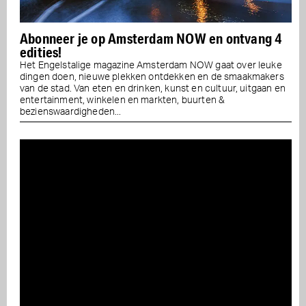
Abonneer je op Amsterdam NOW en ontvang 4
edities!
Het Engelstalige magazine Amsterdam NOW gaat over leuke
dingen doen, nieuwe plekken ontdekken en de smaakmakers
van de stad. Van eten en drinken, kunst en cultuur, uitgaan en
entertainment, winkelen en markten, buurten &
bezienswaardigheden...