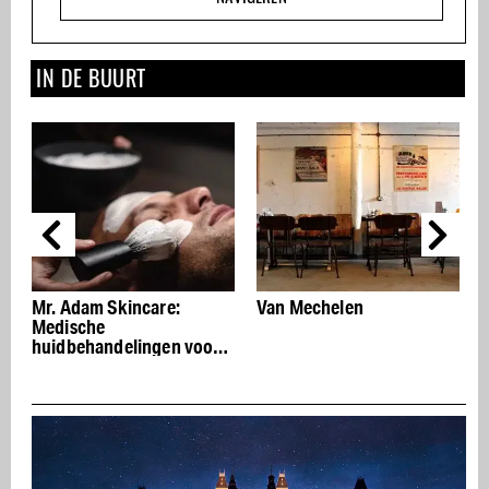
IN DE BUURT
Van Mechelen
The Set Gym in Oud-Zuid:
trainen in groepen van
maximaal vier