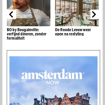
De Roode Leeuw weer
The CLB: boutique fitness
open na restyling
met podium, catwalk en
glitterbal