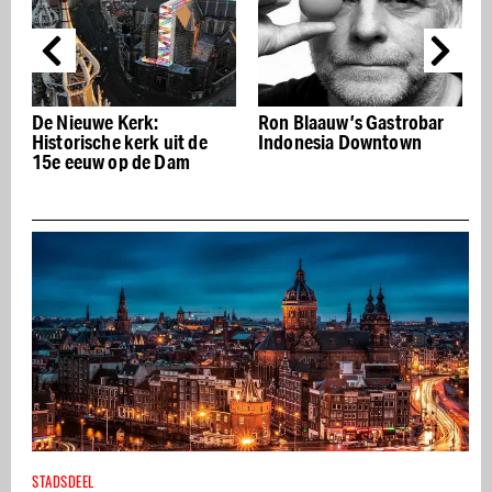
ze
De Nieuwe Kerk:
Ron Blaauw’s Gastrobar
Historische kerk uit de
Indonesia Downtown
15e eeuw op de Dam
STADSDEEL