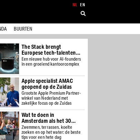
NL
EN
The Stack brengt
Europese tech-talenten
samen
Een nieuwe hub voor AI-founders
NDA
BUURTEN
in een groeiend kantoorcomplex
Apple specialist AMAC
geopend op de Zuidas
Grootste Apple Premium Partner-
winkel van Nederland met
zakelijke focus op de Zuidas
Wat te doen in
Amsterdam als het 30
graden is
Zwemmen, terrassen, koelte
zoeken en op het water: de beste
tips voor een hete dag
Gashouder,
cultuurpodium Westergas
heropent
Monumentale verbouwing geeft
iconische locatie een nieuwe
toekomst voor live, dance, art en