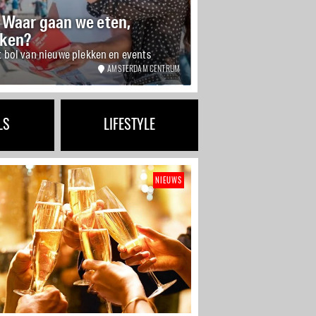
: Waar gaan we eten,
kken?
t bol van nieuwe plekken en events
AMSTERDAM CENTRUM
LS
LIFESTYLE
NIEUWS