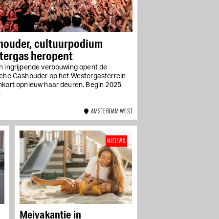
Over-Amstel: Waar
ambacht en gastronomie
samenkomen
De culinaire oase in de
Duivendrechtse polder door
houder, cultuurpodium
gemeente gesloten
tergas heropent
Benny Blisto nieuwe chef
n ingrijpende verbouwing opent de
van Vuurtoreneiland
sche Gashouder op het Westergasterrein
Chef van Restaurant Bak pakt de
nkort opnieuw haar deuren. Begin 2025
leiding over de keuken van het
.
iconische eilandrestaurant
AMSTERDAM WEST
NIEUWS
Meivakantie in