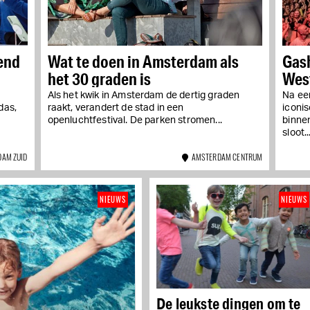
end
Wat te doen in Amsterdam als
Gas
het 30 graden is
Wes
Als het kwik in Amsterdam de dertig graden
Na ee
das,
raakt, verandert de stad in een
iconi
openluchtfestival. De parken stromen...
binne
sloot..
AM ZUID
AMSTERDAM CENTRUM
NIEUWS
NIEUWS
De leukste dingen om te