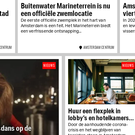
Buitenwater Marineterrein is nu
Ams
stad
een officiële zwemlocatie
vier
De eerste officiële zwemplek in het hart van
In 202
Amsterdam is een feit. Het Marineterrein biedt
en le
een verfrissende ontsnapping...
visser
CENTRUM
AMSTERDAM CENTRUM
NIEUWS
NIEUWS
Huur een flexplek in
lobby’s en hotelkamers
van luxe hotels
Door de aanhoudende corona-
jsdans op de
crisis en het wegblijven van