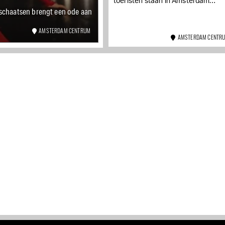
toeristen staan in Amsterdam
schaatsen brengt een ode aan
tienduizenden hotelkamers leeg.
Tegelijkertijd vragen bedrijven hun
personeel om uit veiligheid thuis...
AMSTERDAM CENTRUM
AMSTERDAM CENTR