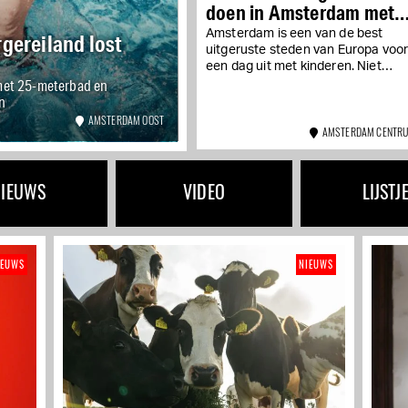
doen in Amsterdam met
kids
Amsterdam is een van de best
ereiland lost
uitgeruste steden van Europa voo
een dag uit met kinderen. Niet
et 25-meterbad en
alleen vanwege de grote musea,
n
maar ook...
AMSTERDAM OOST
AMSTERDAM CENTR
NIEUWS
VIDEO
LIJSTJ
IEUWS
NIEUWS