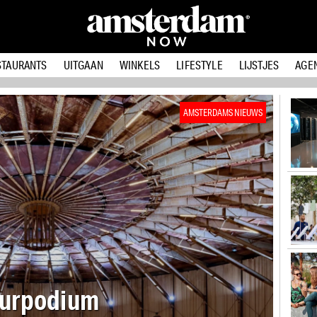
STAURANTS
UITGAAN
WINKELS
LIFESTYLE
LIJSTJES
AGE
AMSTERDAMS NIEUWS
op
lost tekort