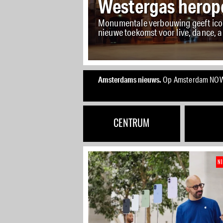
zwemwater op
Gemeente bouwt duurzaam binnen
meterbad en doelgroepenbad voor 
Amsterdams nieuws.
Op Amsterdam NOW vi
CENTRUM
N