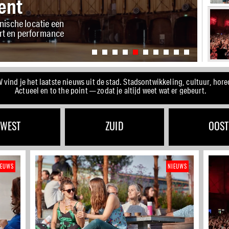
bad met 25-
kwetsbare groepen
nd je het laatste nieuws uit de stad. Stadsontwikkeling, cultuur, horec
Actueel en to the point — zodat je altijd weet wat er gebeurt.
WEST
ZUID
OOST
IEUWS
NIEUWS