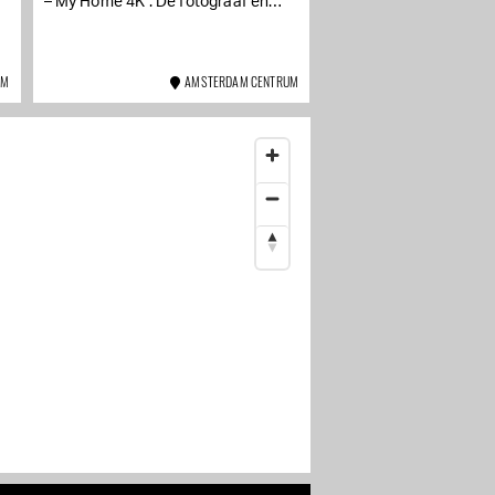
– My Home 4K’. De fotograaf en
timelapse-specialist werkte twee
jaar met volledige...
UM
AMSTERDAM CENTRUM