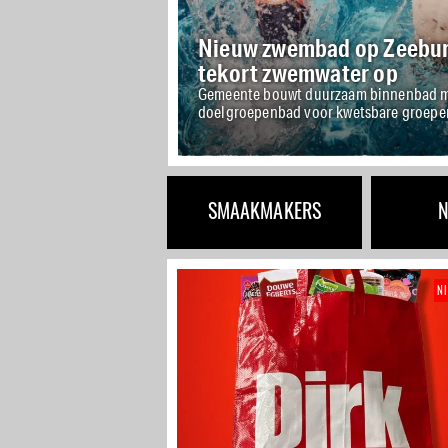
Nieuw zwembad op Zeeburg
tekort zwemwater op
Gemeente bouwt duurzaam binnenbad m
doelgroepenbad voor kwetsbare groepe
SMAAKMAKERS
N