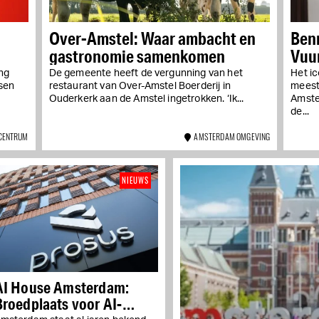
Over-Amstel: Waar ambacht en
Benn
gastronomie samenkomen
Vuu
ng
De gemeente heeft de vergunning van het
Het i
ssen
restaurant van Over-Amstel Boerderij in
meest
Ouderkerk aan de Amstel ingetrokken. ‘Ik...
Amste
de...
CENTRUM
AMSTERDAM OMGEVING
NIEUWS
AI House Amsterdam:
Broedplaats voor AI-