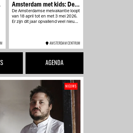
Amsterdam met kids: De
leukste uitjes!
De Amsterdamse meivakantie loopt
r
van 18 april tot en met 3 mei 2026.
Er zijn dit jaar opvallend veel nieuwe
trekpleisters erbij: een
kinderkunstmuseum...
UM
AMSTERDAM CENTRUM
ES
AGENDA
NIEUWS