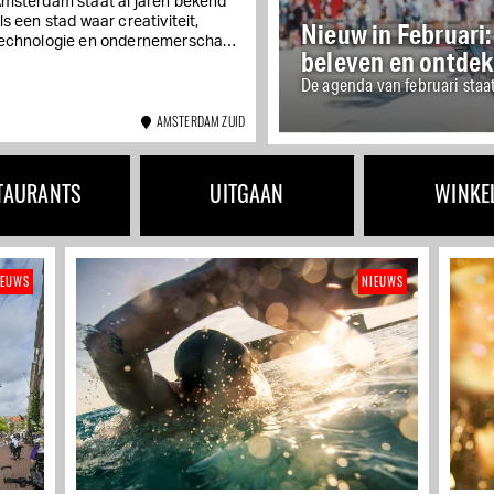
talent
msterdam staat al jaren bekend
ls een stad waar creativiteit,
Nieuw in Februari
echnologie en ondernemerschap
beleven en ontde
amenkomen. Met de komst van AI
De agenda van februari staa
ouse op de Zuidas, een...
AMSTERDAM ZUID
TAURANTS
UITGAAN
WINKE
IEUWS
NIEUWS