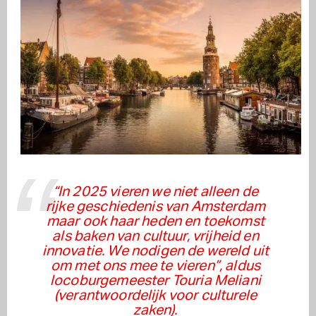
“In 2025 vieren we niet alleen de
rijke geschiedenis van Amsterdam
maar ook haar heden en toekomst
als baken van cultuur, vrijheid en
innovatie. We nodigen de wereld uit
om met ons mee te vieren”, aldus
locoburgemeester Touria Meliani
(verantwoordelijk voor culturele
zaken).