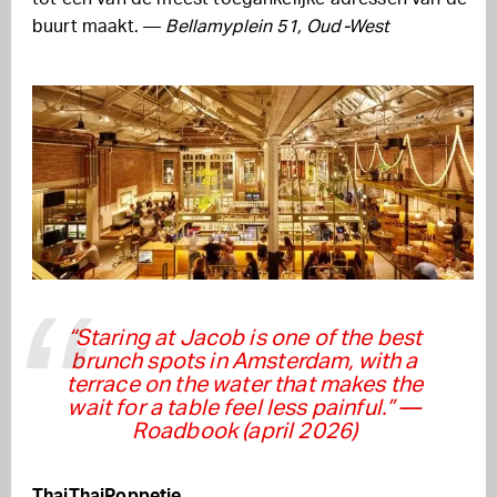
buurt maakt. —
Bellamyplein 51, Oud-West
“Staring at Jacob is one of the best
brunch spots in Amsterdam, with a
terrace on the water that makes the
wait for a table feel less painful.”
—
Roadbook (april 2026)
ThaiThaiPoppetje