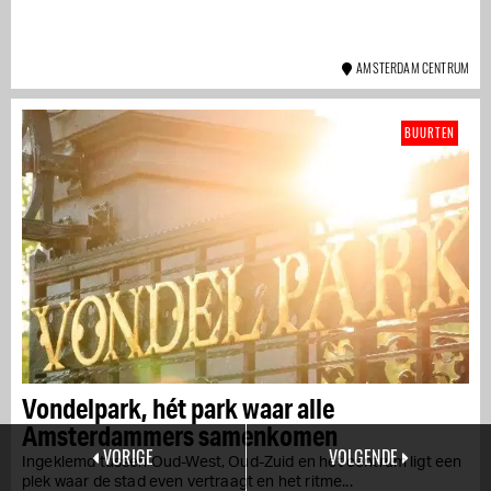
AMSTERDAM CENTRUM
BUURTEN
Vondelpark, hét park waar alle
Amsterdammers samenkomen
VORIGE
VOLGENDE
Ingeklemd tussen Oud-West, Oud-Zuid en het centrum ligt een
plek waar de stad even vertraagt en het ritme...