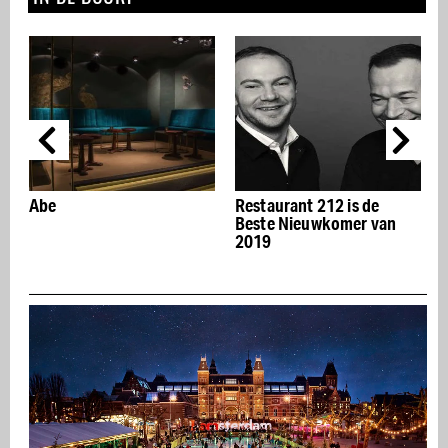
Abe
Restaurant 212 is de
C
Beste Nieuwkomer van
A
2019
m