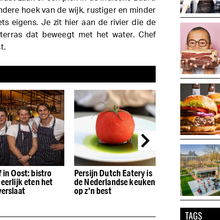
dere hoek van de wijk, rustiger en minder
ts eigens. Je zit hier aan de rivier die de
 terras dat beweegt met het water. Chef
t.
 in Oost: bistro
Persijn Dutch Eatery is
Deze zomer zit
eerlijk eten het
de Nederlandse keuken
bij Bam Boa aan
verslaat
op z’n best
Amstel
TAGS