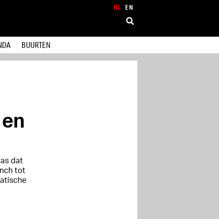
NL
EN
NDA
BUURTEN
 en
ras dat
unch tot
atische
.