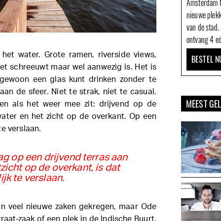
Amsterdam N
nieuwe plek
van de stad.
ontvang 4 ed
 het water. Grote ramen, riverside views,
BESTEL N
iet schreeuwt maar wel aanwezig is. Het is
 gewoon een glas kunt drinken zonder te
an de sfeer. Niet te strak, niet te casual.
MEEST GE
en als het weer mee zit: drijvend op de
water en het zicht op de overkant. Op een
e verslaan.
 op een drijvend terras aan
zicht op de overkant, is dat
ijk te verslaan.
en veel nieuwe zaken gekregen, maar Ode
aat-zaak of een plek in de Indische Buurt.