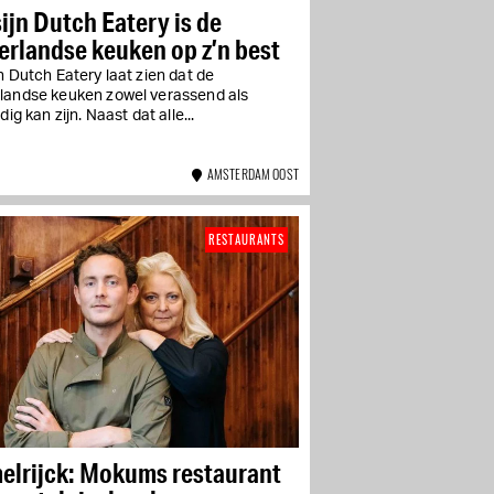
ijn Dutch Eatery is de
rlandse keuken op z’n best
n Dutch Eatery laat zien dat de
landse keuken zowel verassend als
jdig kan zijn. Naast dat alle...
AMSTERDAM OOST
RESTAURANTS
elrijck: Mokums restaurant