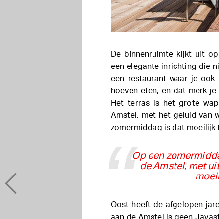
De binnenruimte kijkt uit op
een elegante inrichting die n
een restaurant waar je ook
hoeven eten, en dat merk je a
Het terras is het grote wap
Amstel, met het geluid van 
zomermiddag is dat moeilijk t
Op een zomermiddag
de Amstel, met uit
moeil
Oost heeft de afgelopen jar
aan de Amstel is geen Javastr