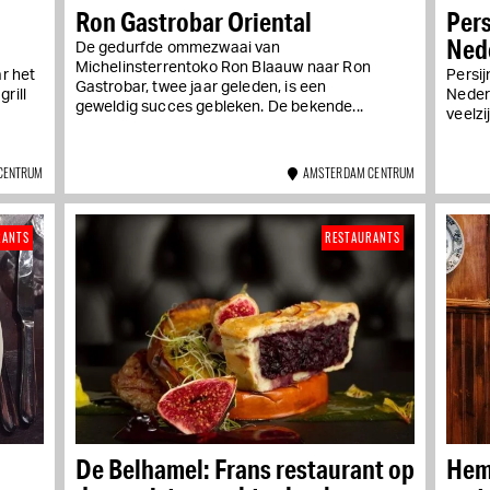
Ron Gastrobar Oriental
Pers
Nede
De gedurfde ommezwaai van
Michelinsterrentoko Ron Blaauw naar Ron
r het
Persij
Gastrobar, twee jaar geleden, is een
rill
Neder
geweldig succes gebleken. De bekende...
veelzi
CENTRUM
AMSTERDAM CENTRUM
RANTS
RESTAURANTS
De Belhamel: Frans restaurant op
Hem