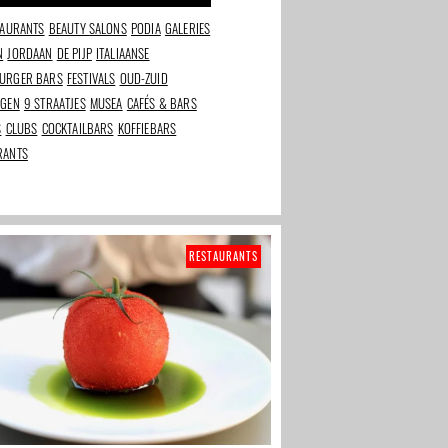
TAURANTS
BEAUTY SALONS
PODIA
GALERIES
N
JORDAAN
DE PIJP
ITALIAANSE
URGER BARS
FESTIVALS
OUD-ZUID
NGEN
9 STRAATJES
MUSEA
CAFÉS & BARS
S
CLUBS
COCKTAILBARS
KOFFIEBARS
RANTS
RESTAURANTS