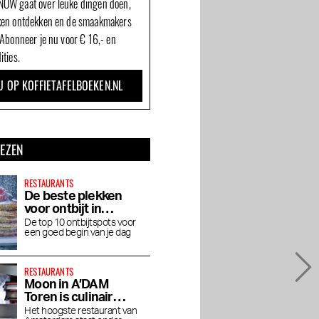
OW gaat over leuke dingen doen,
ken ontdekken en de smaakmakers
 Abonneer je nu voor € 16,- en
ities.
U OP KOFFIETAFELBOEKEN.NL
LEZEN
RESTAURANTS
De beste plekken
voor ontbijt in
Amsterdam
De top 10 ontbijtspots voor
een goed begin van je dag
RESTAURANTS
Moon in A’DAM
Toren is culinair
genieten op grote
Het hoogste restaurant van