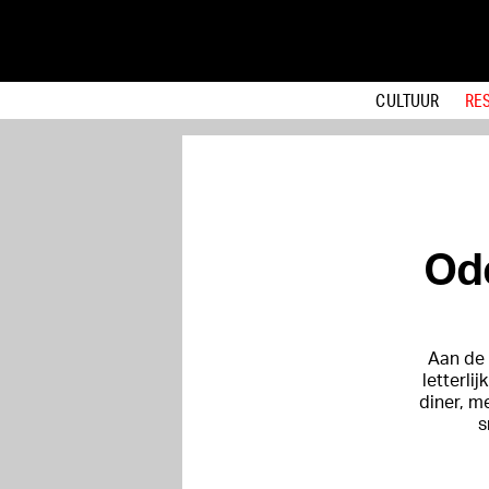
CULTUUR
RE
Ode
Aan de 
letterli
diner, m
s