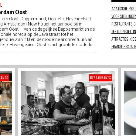
EL
AZIATISCHE RES
erdam Oost
VOORSTELLINGE
am Oost: Dappermarkt, Oostelijk Havengebied
RESTAURANTS
B
rg Amsterdam Now houdt het aanbod bij in
am Oost — van de dagelijkse Dappermarkt en de
TENTOONSTELLI
tionale horeca op de Javastraat tot het
ATTRACTIES
KID
ebouw aan ’t IJ en de moderne architectuur van
telijk Havengebied. Oost is het grootste stadsdeel
FRANSE RESTAU
RANTS
RESTAURANTS