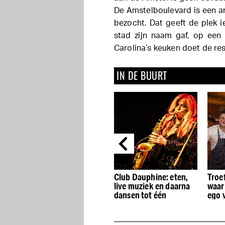
De Amstelboulevard is een an
bezocht. Dat geeft de plek ie
stad zijn naam gaf, op een
Carolina’s keuken doet de res
IN DE BUURT
Anno Asia: een nieuwe
Club Dauphine: eten,
Troef
dimensie van fine Asian
live muziek en daarna
waar 
dining in Oost
dansen tot één
ego 