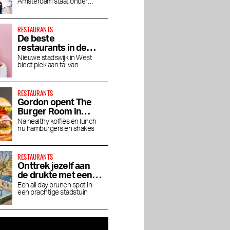
Amsterdam staat onder
hoogte
leiding van chef Jaimie van
Heije
RESTAURANTS
De beste
restaurants in de
Houthavens
Nieuwe stadswijk in West
biedt plek aan tal van
toprestaurants en bars
RESTAURANTS
Gordon opent The
Burger Room in
Museumkwartier
Na healthy koffies en lunch
nu hamburgers en shakes
RESTAURANTS
Onttrek jezelf aan
de drukte met een
ten we
EAST de nieuwe
Rooftop bar GAPP is de
brunch bij Dignita
Een all day brunch spot in
 de
huiskamer van Hotel
groene ontsnapping
een prachtige stadstuin
Hoftuin
Casa
boven Oost