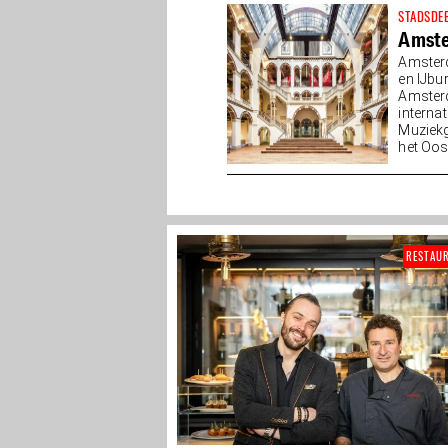
STADSDE
Amst
Amsterd
en IJbu
Amsterd
interna
Muziekg
het Oos
van...
RESTAU