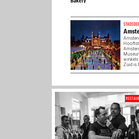
nostalgie in het oude
Bakery
Le Garage
STADSDE
Amste
Amster
Hooftst
Amsterd
Museump
winkels
Zuid is
RESTAU