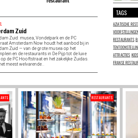
restaurant
steeds relevant
TAGS
EL
AZIATISCHE RES
rdam Zuid
VOORSTELLINGE
dam Zuid: musea, Vondelpark en de PC
RESTAURANTS
B
raat Amsterdam Now houdt het aanbod bij in
TENTOONSTELLI
am Zuid — van de grote musea op het
lein en de restaurants in De Pijp tot de luxe
ATTRACTIES
KID
 op de PC Hooftstraat en het zakelijke Zuidas.
FRANSE RESTAU
 het meest welvarende...
RANTS
RESTAURANTS