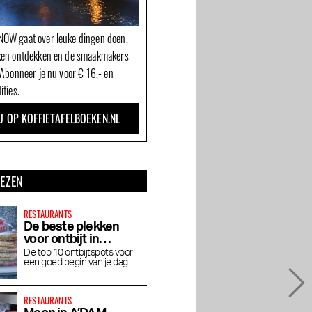
OW gaat over leuke dingen doen,
ken ontdekken en de smaakmakers
 Abonneer je nu voor € 16,- en
ities.
U OP KOFFIETAFELBOEKEN.NL
LEZEN
RESTAURANTS
De beste plekken
voor ontbijt in
Amsterdam
De top 10 ontbijtspots voor
een goed begin van je dag
RESTAURANTS