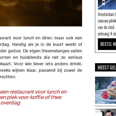
Amsterdam N
nieuwe plek
van de stad.
ontvang 4 ed
taurant voor lunch en diner, maar ook een
BESTEL N
erdag. Handig als je in de buurt werkt of
onder gedoe. De eigen theemelanges vallen
oorten en huisblends die net zo serieus
aart. Voor wie liever iets anders drinkt,
MEEST GE
reeks wijnen klaar, passend bij zowel de
rechten.
n een restaurant voor lunch en
en plek voor koffie of thee
overdag.