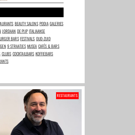
Zuid-Amerikaanse
smaken
TAURANTS
BEAUTY SALONS
PODIA
GALERIES
N
JORDAAN
DE PIJP
ITALIAANSE
URGER BARS
FESTIVALS
OUD-ZUID
NGEN
9 STRAATJES
MUSEA
CAFÉS & BARS
S
CLUBS
COCKTAILBARS
KOFFIEBARS
RANTS
RESTAURANTS