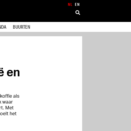
NL
EN
NDA
BUURTEN
ë en
koffie als
k waar
t. Met
oelt het