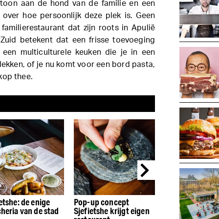
toon aan de hond van de familie en een
 over hoe persoonlijk deze plek is. Geen
amilierestaurant dat zijn roots in Apulië
n Zuid betekent dat een frisse toevoeging
een multiculturele keuken die je in een
ekken, of je nu komt voor een bord pasta,
kop thee.
etshe: de enige
Pop-up concept
Brasserie Van B
cheria van de stad
Sjefietshe krijgt eigen
45 jaar Frans e