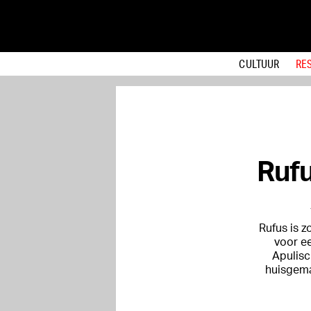
CULTUUR
RE
Rufu
Rufus is z
voor ee
Apulisc
huisgema