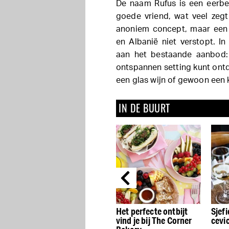
De naam Rufus is een eerbe
goede vriend, wat veel zegt
anoniem concept, maar een f
en Albanië niet verstopt. I
aan het bestaande aanbod: 
ontspannen setting kunt ontd
een glas wijn of gewoon een 
IN DE BUURT
Hendrik:
Het perfecte ontbijt
Sjefi
r
Pannenkoeken en
vind je bij The Corner
cevi