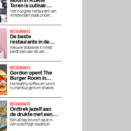
Moon in A’DAM
Toren is culinair
genieten op grote
Het hoogste restaurant van
Amsterdam staat onder
hoogte
leiding van chef Jaimie van
Heije
RESTAURANTS
De beste
restaurants in de
Houthavens
Nieuwe stadswijk in West
biedt plek aan tal van
toprestaurants en bars
RESTAURANTS
Gordon opent The
Burger Room in
Museumkwartier
Na healthy koffies en lunch
nu hamburgers en shakes
RESTAURANTS
Onttrek jezelf aan
de drukte met een
brunch bij Dignita
aerle:
Cannibale Royale
Izakaya in De Pijp:
Een all day brunch spot in
een prachtige stadstuin
Hoftuin
n nog
Japanse grill meets