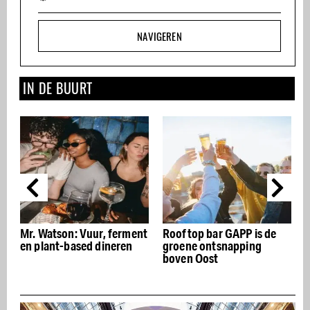
NAVIGEREN
IN DE BUURT
erment
Rooftop bar GAPP is de
EAST de nieuwe
ren
groene ontsnapping
huiskamer van Hotel Cas
boven Oost