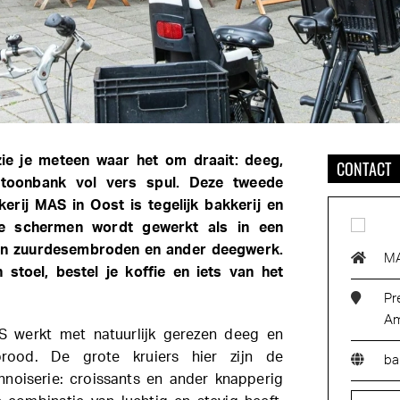
zie je meteen waar het om draait: deeg,
CONTACT
toonbank vol vers spul. Deze tweede
kerij MAS in Oost is tegelijk bakkerij en
de schermen wordt gewerkt als in een
ezen zuurdesembroden en ander deegwerk.
MA
stoel, bestel je koffie en iets van het
Pr
Am
S werkt met natuurlijk gerezen deeg en
rood. De grote kruiers hier zijn de
ba
noiserie: croissants en ander knapperig