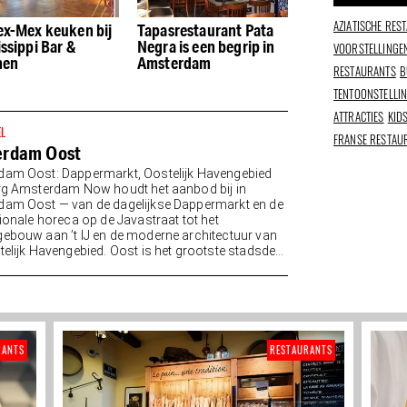
AZIATISCHE RES
ex-Mex keuken bij
Tapasrestaurant Pata
Bar Bukowski
ssippi Bar &
Negra is een begrip in
VOORSTELLINGE
hen
Amsterdam
RESTAURANTS
B
TENTOONSTELLI
ATTRACTIES
KID
EL
FRANSE RESTAU
erdam Oost
am Oost: Dappermarkt, Oostelijk Havengebied
rg Amsterdam Now houdt het aanbod bij in
am Oost — van de dagelijkse Dappermarkt en de
tionale horeca op de Javastraat tot het
ebouw aan ’t IJ en de moderne architectuur van
telijk Havengebied. Oost is het grootste stadsdeel
RANTS
RESTAURANTS