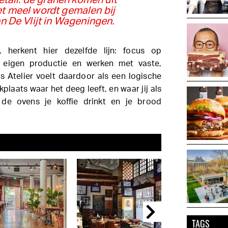
etail: de granen komen uit
t meel wordt gemalen bij
 De Vlijt in Wageningen.
 herkent hier dezelfde lijn: focus op
k eigen productie en werken met vaste,
s Atelier voelt daardoor als een logische
plaats waar het deeg leeft, en waar jij als
 de ovens je koffie drinkt en je brood
TAGS