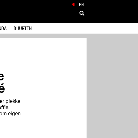
NL
EN
NDA
BUURTEN
e
é
ter plekke
ffie,
r om eigen