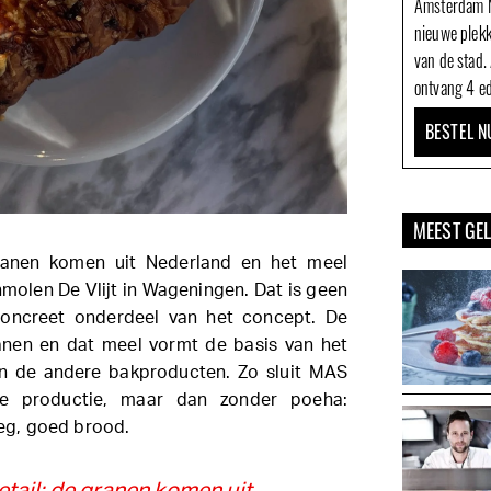
Amsterdam N
nieuwe plek
van de stad.
ontvang 4 ed
BESTEL N
MEEST GE
granen komen uit Nederland en het meel
molen De Vlijt in Wageningen. Dat is geen
concreet onderdeel van het concept. De
anen en dat meel vormt de basis van het
n de andere bakproducten. Zo sluit MAS
kale productie, maar dan zonder poeha:
g, goed brood.