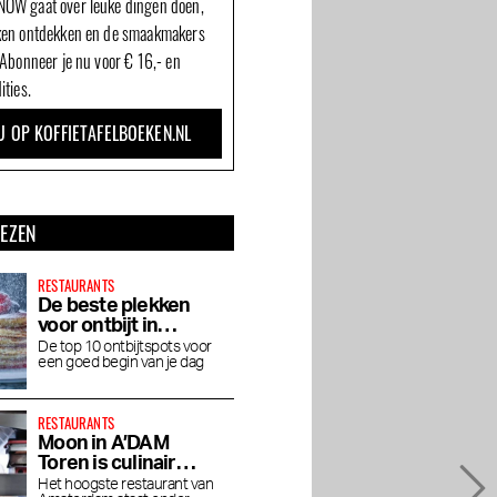
OW gaat over leuke dingen doen,
ken ontdekken en de smaakmakers
 Abonneer je nu voor € 16,- en
ities.
U OP KOFFIETAFELBOEKEN.NL
LEZEN
RESTAURANTS
De beste plekken
voor ontbijt in
Amsterdam
De top 10 ontbijtspots voor
een goed begin van je dag
RESTAURANTS
Moon in A’DAM
Toren is culinair
genieten op grote
Het hoogste restaurant van