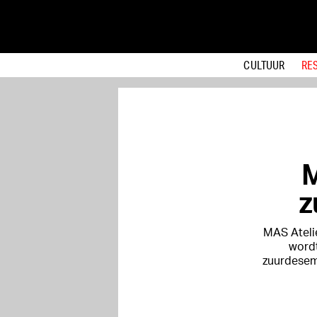
CULTUUR
RE
M
z
MAS Atelie
wordt
zuurdesemb