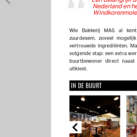
Een belangrijk d
Nederland en he
Windkorenmolen
Wie Bakkerij MAS al kent,
zuurdesem, zoveel mogelij
vertrouwde ingrediënten. Ma
volgende stap: een extra werk
buurtbewoner direct naast
uitkiest.
IN DE BUURT