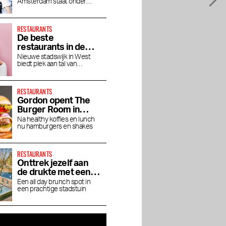
Amsterdam staat onder
hoogte
leiding van chef Jaimie van
Heije
RESTAURANTS
De beste
restaurants in de
Houthavens
Nieuwe stadswijk in West
biedt plek aan tal van
toprestaurants en bars
RESTAURANTS
Gordon opent The
Burger Room in
Museumkwartier
Na healthy koffies en lunch
nu hamburgers en shakes
RESTAURANTS
Onttrek jezelf aan
de drukte met een
brunch bij Dignita
Een all day brunch spot in
een prachtige stadstuin
Hoftuin