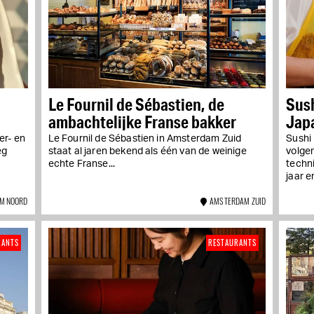
Le Fournil de Sébastien, de
Sush
ambachtelijke Franse bakker
Jap
er- en
Le Fournil de Sébastien in Amsterdam Zuid
Sushi 
eg
staat al jaren bekend als één van de weinige
volge
echte Franse...
techn
jaar er
M NOORD
AMSTERDAM ZUID
RANTS
RESTAURANTS