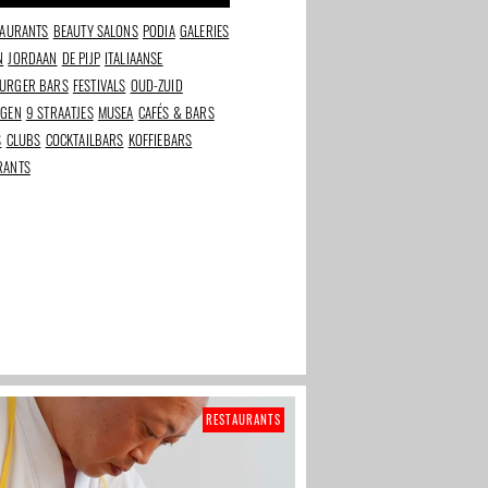
TAURANTS
BEAUTY SALONS
PODIA
GALERIES
Vergulden Eenhoorn:
Tapperij De Eeuwige
Stadsoase van rust en
Jeugd haalt het kind in
N
JORDAAN
DE PIJP
ITALIAANSE
gezelligheid
je naar boven
URGER BARS
FESTIVALS
OUD-ZUID
NGEN
9 STRAATJES
MUSEA
CAFÉS & BARS
S
CLUBS
COCKTAILBARS
KOFFIEBARS
RANTS
RESTAURANTS