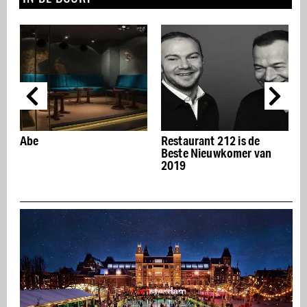
n
Abe
Restaurant 212 is de
Beste Nieuwkomer van
2019