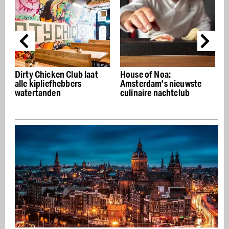
t
House of Noa:
The Seafood Bar op
Amsterdam’s nieuwste
Damrak: Walhalla voor
culinaire nachtclub
visliefhebbers