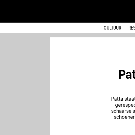
CULTUUR
RE
Pat
Patta staa
gerespec
schaarse s
schoenen.