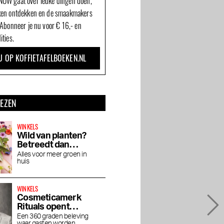
OW gaat over leuke dingen doen,
ken ontdekken en de smaakmakers
 Abonneer je nu voor € 16,- en
ities.
U OP KOFFIETAFELBOEKEN.NL
LEZEN
WINKELS
Wild van planten?
Betreedt dan
Wildernis
Alles voor meer groen in
huis
WINKELS
Cosmeticamerk
Rituals opent
concept store
Een 360 graden beleving
waar gasten worden