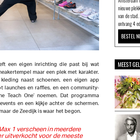
Amsterdam N
nieuwe plek
van de stad.
ontvang 4 ed
BESTEL N
MEEST GE
ft een eigen inrichting die past bij wat
 sneakertempel maar een plek met karakter.
 kleding naast schoenen, een eigen app
ot launches en raffles, en een community-
ne Teach One’ noemen. Dat programma
 events en een kijkje achter de schermen.
 maar de Zeedijk is waar het begon.
 Max 1 verscheen in meerdere
eer uitverkocht voor de meeste