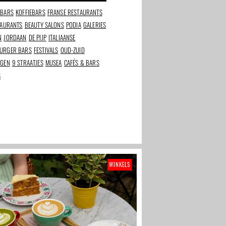
yu
watertanden
Oude Kerk
LBARS
KOFFIEBARS
FRANSE RESTAURANTS
TAURANTS
BEAUTY SALONS
PODIA
GALERIES
N
JORDAAN
DE PIJP
ITALIAANSE
URGER BARS
FESTIVALS
OUD-ZUID
NGEN
9 STRAATJES
MUSEA
CAFÉS & BARS
S
WINKELS