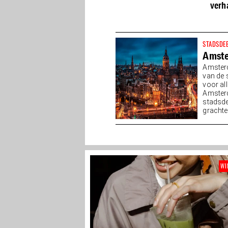
je niet vergeet
verh
STADSDE
Amst
Amsterd
van de 
voor all
Amster
stadsde
grachten
WI