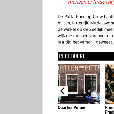
mensen er fatsoenli
De Patta Running Crew haalt
buiten, letterlijk. Muziekavo
de winkel op de Zeedijk meer
wijk die mensen van overal tr
is altijd het verschil geweest.
IN DE BUURT
op
New King op de
Quartier Putain
Proe
Zeedijk: de Sui Kau die
Prael