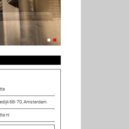
tta
edijk 68-70, Amsterdam
tta.nl