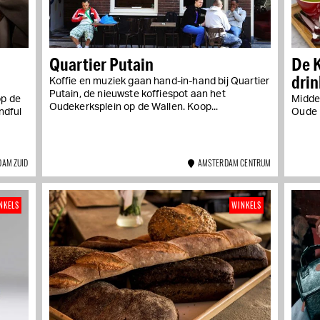
Quartier Putain
De K
drin
Koffie en muziek gaan hand-in-hand bij Quartier
Putain, de nieuwste koffiespot aan het
op de
Midden
Oudekerksplein op de Wallen. Koop...
ndful
Oude K
AM ZUID
AMSTERDAM CENTRUM
NKELS
WINKELS