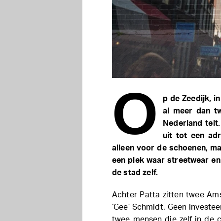
O
p de Zeedijk, i
al meer dan tw
Nederland telt
uit tot een ad
alleen voor de schoenen, ma
een plek waar streetwear e
de stad zelf.
Achter Patta zitten twee A
‘Gee’ Schmidt. Geen investee
twee mensen die zelf in de 