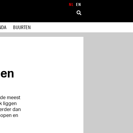
NL
EN
NDA
BUURTEN
een
n de meest
k liggen
verder dan
lopen en