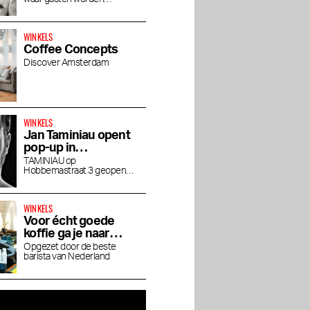
House of Rituals
ondergedompeld in de luxe
wereld van Rituals
WINKELS
Coffee Concepts
Discover Amsterdam
WINKELS
Jan Taminiau opent
pop-up in
Museumkwartier
TAMINIAU op
Hobbemastraat 3 geopend
tot eind april
WINKELS
Voor écht goede
koffie ga je naar
Friedhats FUKU
Opgezet door de beste
barista van Nederland
Cafe
keuken
Dirty Chicken Club laat
De Koffieschenkerij:
 met
alle kipliefhebbers
Koffie drinken in De