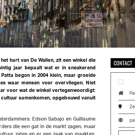
n het hart van De Wallen, zit een winkel die
CONTACT
intig jaar bepaalt wat er in sneakerend
. Patta begon in 2004 klein, maar groeide
res waar mensen voor overvliegen. Niet
ar voor wat de winkel vertegenwoordigt:
Pa
n cultuur samenkomen, opgebouwd vanuit
Ze
msterdammers: Edson Sabajo en Guillaume
pa
rders die een gat in de markt zagen, maar
cultuur zaten en er een zaak van maakten.