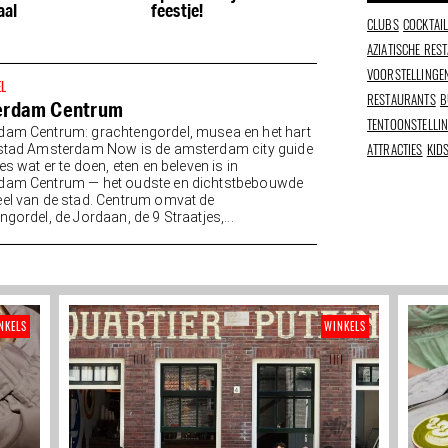
aal
feestje!
onbeperkt Wag
CLUBS
COCKTAI
AZIATISCHE RES
VOORSTELLINGE
EL
RESTAURANTS
B
erdam Centrum
TENTOONSTELLI
am Centrum: grachtengordel, musea en het hart
ATTRACTIES
KID
stad Amsterdam Now is de amsterdam city guide
es wat er te doen, eten en beleven is in
dam Centrum — het oudste en dichtstbebouwde
el van de stad. Centrum omvat de
gordel, de Jordaan, de 9 Straatjes,...
NKELS
WINKELS