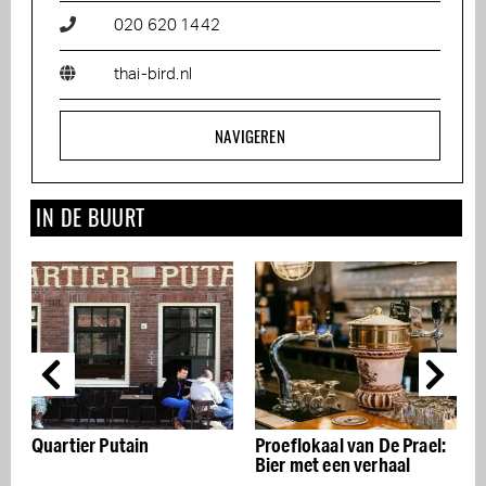
020 620 1442
thai-bird.nl
NAVIGEREN
IN DE BUURT
Proeflokaal van De Prael:
Trees maakt van eten op
Bier met een verhaal
de Zeedijk een feestje!