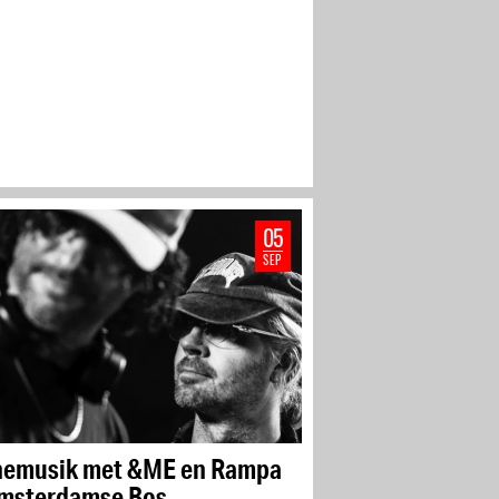
05
SEP
nemusik met &ME en Rampa
Amsterdamse Bos