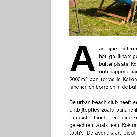
A
an fijne buiten
het gelijknami
buitenplaats K
ontsnapping aan
2000m2 aan terras is Kokom
lunchen en borrelen in de bui
De urban beach club heeft ee
ontbijtopties zoals banane
robuuste lunch- en dinerk
gerechten zoals een Kokomo
tosti’s. De avondkaart bied