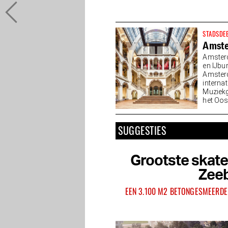
STADSDE
Amst
Amsterd
en IJbu
Amsterd
interna
Muziekg
het Oos
van...
SUGGESTIES
Grootste skate
Zeeb
EEN 3.100 M2 BETONGESMEERDE