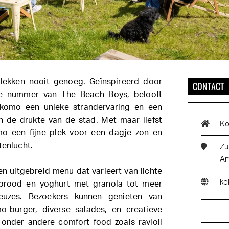
plekken nooit genoeg. Geïnspireerd door
CONTACT
ge nummer van The Beach Boys, belooft
okomo een unieke strandervaring en een
 de drukte van de stad. Met maar liefst
Ko
o een fijne plek voor een dagje zon en
tenlucht.
Zu
Am
n uitgebreid menu dat varieert van lichte
ko
nbrood en yoghurt met granola tot meer
euzes. Bezoekers kunnen genieten van
-burger, diverse salades, en creatieve
t onder andere comfort food zoals ravioli