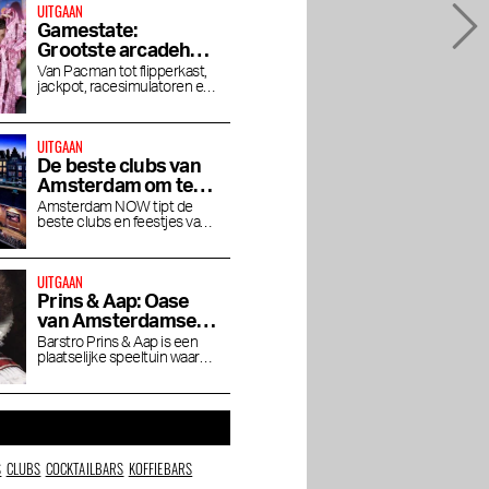
UITGAAN
Gamestate:
Grootste arcadehal
van Nederland
Van Pacman tot flipperkast,
jackpot, racesimulatoren en
opent in Zuidoost
Angry Birds
UITGAAN
De beste clubs van
Amsterdam om te
clubben
Amsterdam NOW tipt de
beste clubs en feestjes van
de stad
UITGAAN
Prins & Aap: Oase
van Amsterdamse
gezelligheid
Barstro Prins & Aap is een
plaatselijke speeltuin waar
de stad borrelt, roddelt en
scharrelt.
S
CLUBS
COCKTAILBARS
KOFFIEBARS