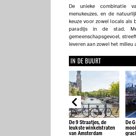
De unieke combinatie va
menukeuzes, en de natuurli
keuze voor zowel locals als 
paradijs in de stad. 
gemeenschapsgevoel, streeft
leveren aan zowel het milieu
IN DE BUURT
De beste Dutch Design
De 9 Straatjes, de
De G
winkels van
leukste winkelstraten
mooi
Amsterdam
van Amsterdam
grac