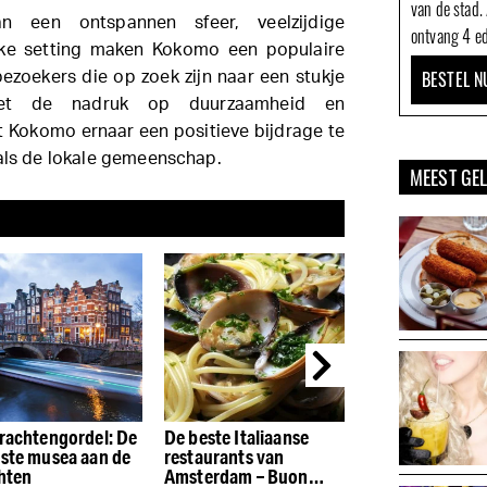
van de stad.
n een ontspannen sfeer, veelzijdige
ontvang 4 ed
jke setting maken Kokomo een populaire
BESTEL N
bezoekers die op zoek zijn naar een stukje
Met de nadruk op duurzaamheid en
 Kokomo ernaar een positieve bijdrage te
 als de lokale gemeenschap.
MEEST GE
rachtengordel: De
De beste Italiaanse
De beste restau
ste musea aan de
restaurants van
de Houthavens
hten
Amsterdam – Buon