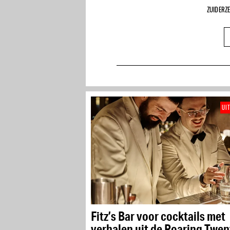
ZUIDERZ
UI
Fitz’s Bar voor cocktails met
verhalen uit de Roaring Twen