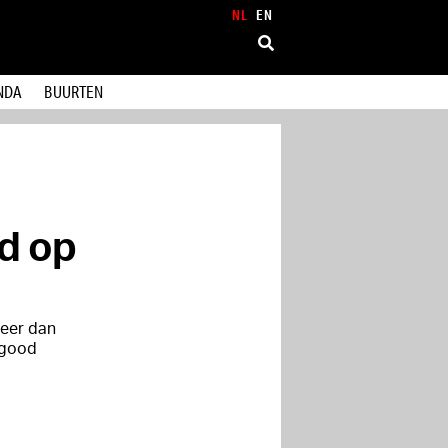
NL
EN
NDA
BUURTEN
d op
meer dan
‘good