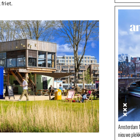
friet.
Amsterdam N
nieuwe plek