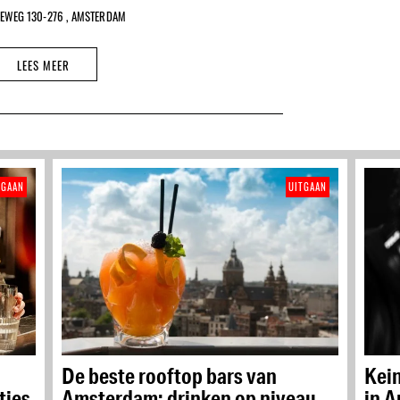
EEWEG 130-276 , AMSTERDAM
LEES MEER
TGAAN
UITGAAN
De beste rooftop bars van
Kei
ties
Amsterdam: drinken op niveau
in 