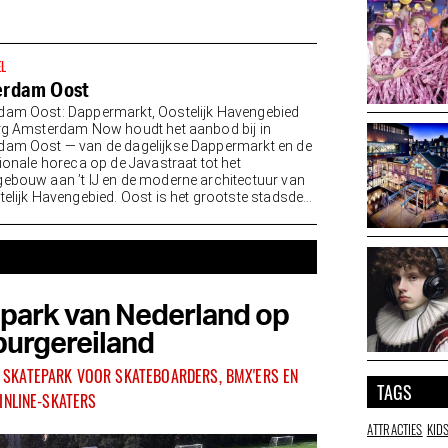
appetito
EL
erdam Oost
am Oost: Dappermarkt, Oostelijk Havengebied
rg Amsterdam Now houdt het aanbod bij in
am Oost — van de dagelijkse Dappermarkt en de
tionale horeca op de Javastraat tot het
ebouw aan ’t IJ en de moderne architectuur van
telijk Havengebied. Oost is het grootste stadsdeel
park van Nederland op
urgereiland
 SKATEPARK VOOR SKATEBOARDERS, BMX'ERS EN
TAGS
INLINE-SKATERS
ATTRACTIES
KID