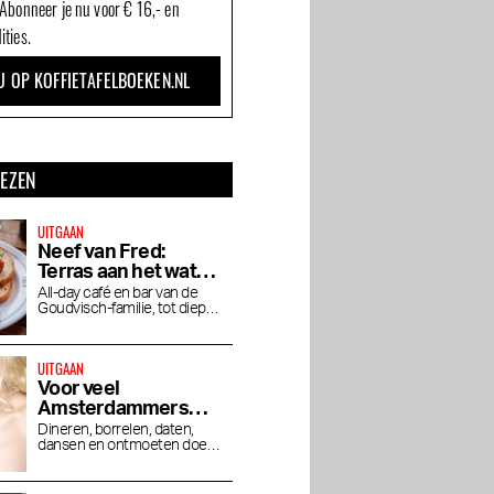
 Abonneer je nu voor € 16,- en
ities.
U OP KOFFIETAFELBOEKEN.NL
LEZEN
UITGAAN
Neef van Fred:
Terras aan het water
in de Baarsjes
All-day café en bar van de
Goudvisch-familie, tot diep in
de nacht open
UITGAAN
Voor veel
Amsterdammers
zijn hotelbars dé
Dineren, borrelen, daten,
rants in
Beste beauty en
De Smaak van het
dansen en ontmoeten doen
plek om uit te gaan
wellness adressen van
Stadionplein
we steeds vaker in hotels
Amsterdam