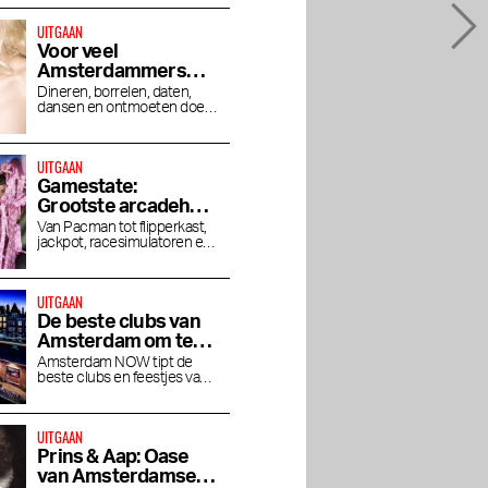
UITGAAN
Voor veel
Amsterdammers
zijn hotelbars dé
Dineren, borrelen, daten,
dansen en ontmoeten doen
plek om uit te gaan
we steeds vaker in hotels
UITGAAN
Gamestate:
Grootste arcadehal
van Nederland
Van Pacman tot flipperkast,
jackpot, racesimulatoren en
opent in Zuidoost
Angry Birds
UITGAAN
De beste clubs van
Amsterdam om te
clubben
Amsterdam NOW tipt de
beste clubs en feestjes van
de stad
UITGAAN
Prins & Aap: Oase
van Amsterdamse