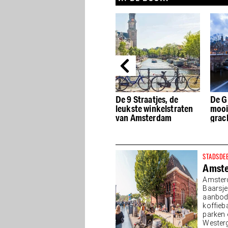
Design
De 9 Straatjes, de
De Grachtengordel: De
D
leukste winkelstraten
mooiste musea aan de
r
van Amsterdam
grachten
A
a
STADSDE
Amst
Amsterd
Baarsj
aanbod 
koffieb
parken 
Westerga