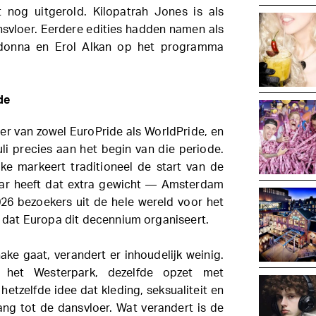
 nog uitgerold. Kilopatrah Jones is als
nsvloer. Eerdere edities hadden namen als
donna en Erol Alkan op het programma
de
er van zowel EuroPride als WorldPride, en
uli precies aan het begin van die periode.
hake markeert traditioneel de start van de
jaar heeft dat extra gewicht — Amsterdam
26 bezoekers uit de hele wereld voor het
dat Europa dit decennium organiseert.
ake gaat, verandert er inhoudelijk weinig.
 in het Westerpark, dezelfde opzet met
 hetzelfde idee dat kleding, seksualiteit en
ang tot de dansvloer. Wat verandert is de