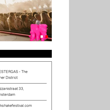
STERGAS - The
her District
zzanistraat 33,
sterdam
lkshakefestival.com