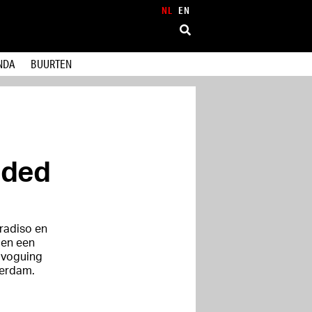
NL
EN
NDA
BUURTEN
nded
radiso en
 en een
 voguing
terdam.