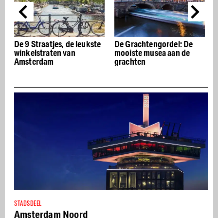
e
De Grachtengordel: De
De beste Italiaanse
mooiste musea aan de
restaurants van
grachten
Amsterdam – Buon
appetito
STADSDEEL
Amsterdam Noord