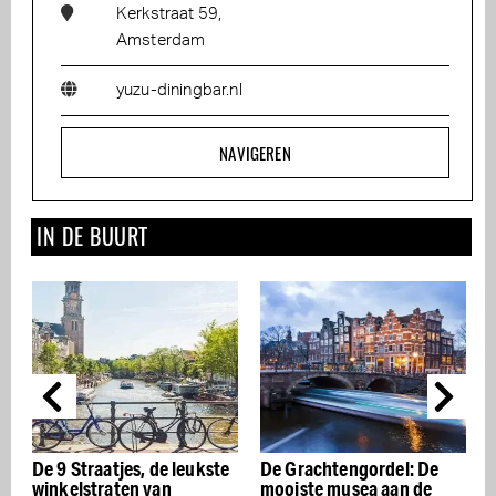
Kerkstraat 59,
Amsterdam
yuzu-diningbar.nl
NAVIGEREN
IN DE BUURT
De 9 Straatjes, de leukste
De Grachtengordel: De
D
winkelstraten van
mooiste musea aan de
r