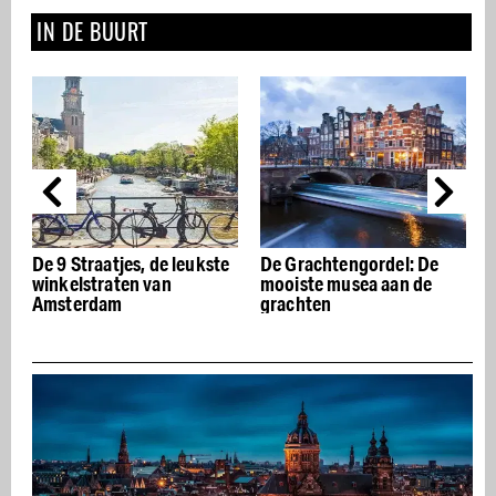
IN DE BUURT
traatjes, de leukste
De Grachtengordel: De
De beste It
straten van
mooiste musea aan de
restaurants
rdam
grachten
Amsterdam 
appetito