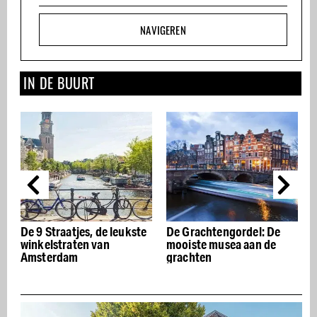
NAVIGEREN
IN DE BUURT
De 9 Straatjes, de leukste
De Grachtengordel: De
D
winkelstraten van
mooiste musea aan de
r
Amsterdam
grachten
A
a