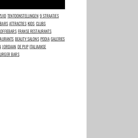
ZUID
TENTOONSTELLINGEN
9 STRAATJES
 BARS
ATTRACTIES
KIDS
CLUBS
KOFFIEBARS
FRANSE RESTAURANTS
TAURANTS
BEAUTY SALONS
PODIA
GALERIES
N
JORDAAN
DE PIJP
ITALIAANSE
URGER BARS
n
De Smaak van het
Het Amsterdam van
en van
Stadionplein
foodbloggers Cityguys