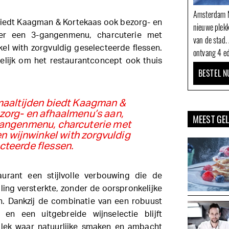
Amsterdam N
 biedt Kaagman & Kortekaas ook bezorg- en
nieuwe plek
er een 3-gangenmenu, charcuterie met
van de stad.
el with zorgvuldig geselecteerde flessen.
ontvang 4 ed
lijk om het restaurantconcept ook thuis
BESTEL N
maaltijden biedt Kaagman &
zorg- en afhaalmenu’s aan,
MEEST GE
angenmenu, charcuterie met
n wijnwinkel with zorgvuldig
cteerde flessen.
urant een stijlvolle verbouwing die de
aling versterkte, zonder de oorspronkelijke
en. Dankzij de combinatie van een robuust
u en een uitgebreide wijnselectie blijft
lek waar natuurlijke smaken en ambacht