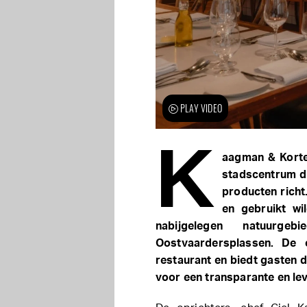
PLAY VIDEO
K
aagman & Kortek
stadscentrum da
producten richt
en gebruikt wi
nabijgelegen natuurg
Oostvaardersplassen. De
restaurant en biedt gasten d
voor een transparante en lev