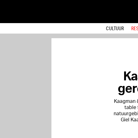
CULTUUR
RE
Ka
ger
Kaagman &
table 
natuurgebi
Giel Ka