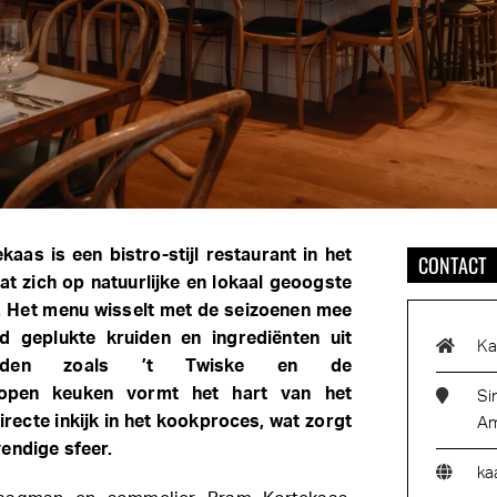
aas is een bistro-stijl restaurant in het
CONTACT
t zich op natuurlijke en lokaal geoogste
. Het menu wisselt met de seizoenen mee
ld geplukte kruiden en ingrediënten uit
Ka
ebieden zoals ’t Twiske en de
 open keuken vormt het hart van het
Si
irecte inkijk in het kookproces, wat zorgt
Am
endige sfeer.
ka