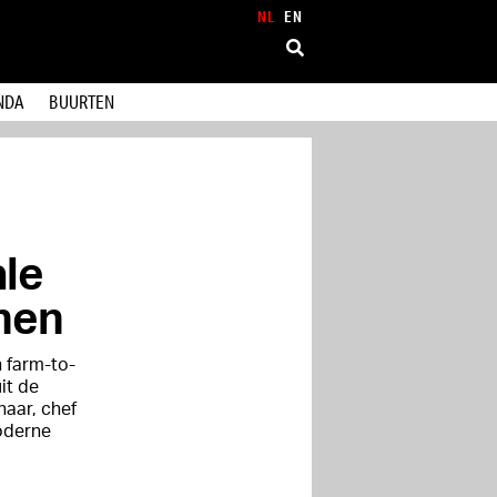
NL
EN
NDA
BUURTEN
le
jnen
 farm-to-
it de
naar, chef
oderne