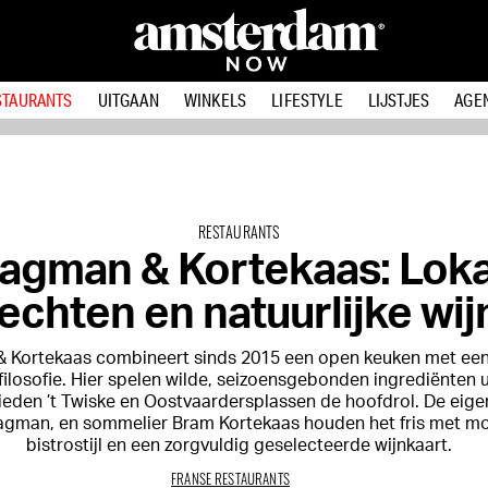
STAURANTS
UITGAAN
WINKELS
LIFESTYLE
LIJSTJES
AGE
RESTAURANTS
agman & Kortekaas: Loka
echten en natuurlijke wi
 Kortekaas combineert sinds 2015 een open keuken met een
filosofie. Hier spelen wilde, seizoensgebonden ingrediënten u
eden ’t Twiske en Oostvaardersplassen de hoofdrol. De eige
agman, en sommelier Bram Kortekaas houden het fris met m
bistrostijl en een zorgvuldig geselecteerde wijnkaart.
FRANSE RESTAURANTS