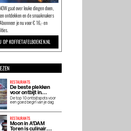
OW gaat over leuke dingen doen,
ken ontdekken en de smaakmakers
 Abonneer je nu voor € 16,- en
ities.
U OP KOFFIETAFELBOEKEN.NL
LEZEN
RESTAURANTS
De beste plekken
voor ontbijt in
Amsterdam
De top 10 ontbijtspots voor
een goed begin van je dag
RESTAURANTS
Moon in A’DAM
Toren is culinair