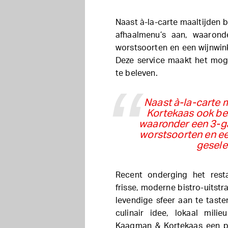
Naast à-la-carte maaltijden
afhaalmenu’s aan, waarond
worstsoorten en een wijnwink
Deze service maakt het moge
te beleven.
Naast à-la-carte 
Kortekaas ook be
waaronder een 3-g
worstsoorten en ee
gesele
Recent onderging het resta
frisse, moderne bistro-uitstr
levendige sfeer aan te tast
culinair idee, lokaal milie
Kaagman & Kortekaas een p