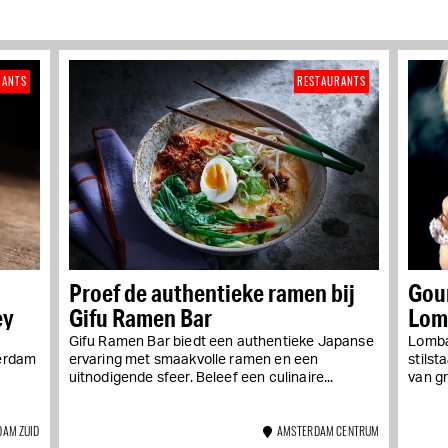
RANTS
RESTAURANTS
Proef de authentieke ramen bij
Gour
ey
Gifu Ramen Bar
Lomb
Gifu Ramen Bar biedt een authentieke Japanse
Lombar
terdam
ervaring met smaakvolle ramen en een
stilst
uitnodigende sfeer. Beleef een culinaire...
van gr
AM ZUID
AMSTERDAM CENTRUM