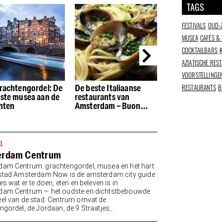
TAGS
FESTIVALS
OUD-
MUSEA
CAFÉS &
COCKTAILBARS
AZIATISCHE RES
VOORSTELLINGE
RESTAURANTS
B
este Italiaanse
De beste restaurants in
Beste beauty e
aurants van
de Houthavens
wellness adress
erdam – Buon
Amsterdam
tito
EL
erdam Centrum
am Centrum: grachtengordel, musea en het hart
stad Amsterdam Now is de amsterdam city guide
es wat er te doen, eten en beleven is in
dam Centrum — het oudste en dichtstbebouwde
el van de stad. Centrum omvat de
gordel, de Jordaan, de 9 Straatjes,...