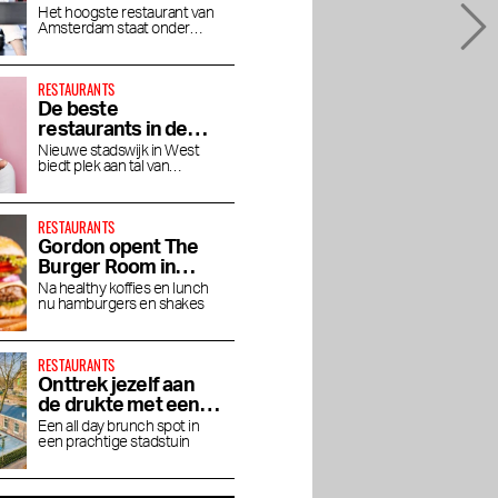
genieten op grote
Het hoogste restaurant van
Amsterdam staat onder
hoogte
leiding van chef Jaimie van
Heije
RESTAURANTS
De beste
restaurants in de
Houthavens
Nieuwe stadswijk in West
biedt plek aan tal van
toprestaurants en bars
RESTAURANTS
Gordon opent The
Burger Room in
Museumkwartier
Na healthy koffies en lunch
nu hamburgers en shakes
RESTAURANTS
Onttrek jezelf aan
de drukte met een
brunch bij Dignita
Een all day brunch spot in
een prachtige stadstuin
Hoftuin