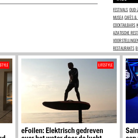
FESTIVALS
OUD-
MUSEA
CAFÉS &
COCKTAILBARS
AZIATISCHE RES
VOORSTELLINGE
RESTAURANTS
B
ESTYLE
LIFESTYLE
eFoilen: Elektrisch gedreven
Sain
ud
over het water door de lucht
een 