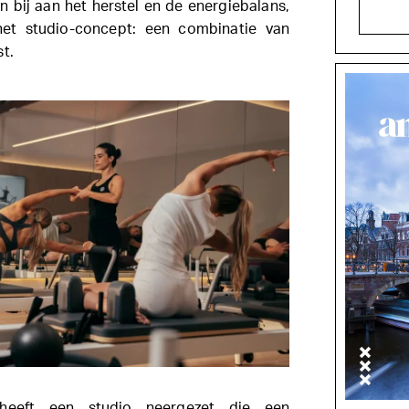
 bij aan het herstel en de energiebalans,
het studio-concept: een combinatie van
t.
 heeft een studio neergezet die een