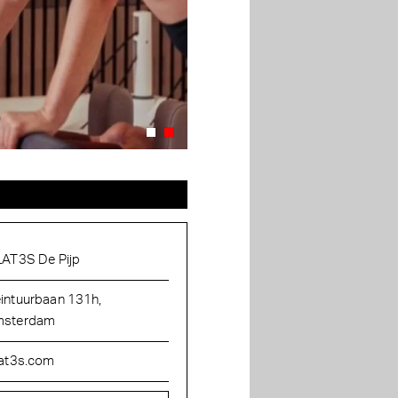
LAT3S De Pijp
intuurbaan 131h,
sterdam
lat3s.com