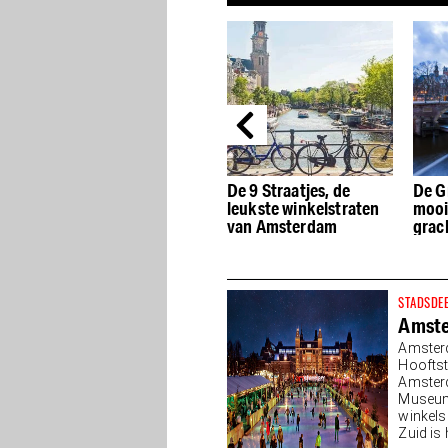
De beste Dutch Design
De 9 Straatjes, de
De G
winkels van
leukste winkelstraten
mooi
Amsterdam
van Amsterdam
grac
STADSDE
Amste
Amster
Hooftst
Amsterd
Museump
winkels
Zuid is