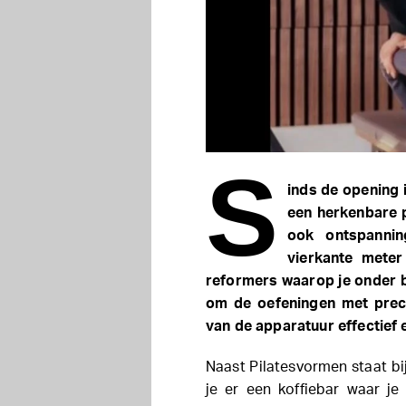
S
inds de opening 
een herkenbare p
ook ontspannin
vierkante meter
reformers waarop je onder b
om de oefeningen met preci
van de apparatuur effectief e
Naast Pilatesvormen staat bij
je er een koffiebar waar j