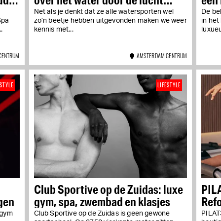
surfen
e
Net als je denkt dat ze alle watersporten wel
De be
Spa
zo’n beetje hebben uitgevonden maken we weer
in het
.
kennis met...
luxueu
CENTRUM
AMSTERDAM CENTRUM
ESTYLE
LIFESTYLE
Club Sportive op de Zuidas: luxe
PIL
gen
gym, spa, zwembad en klasjes
Refo
 gym
Club Sportive op de Zuidas is geen gewone
PILAT3