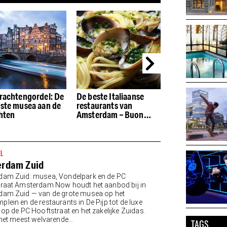
rachtengordel: De
De beste Italiaanse
De beste restau
ste musea aan de
restaurants van
de Houthavens
hten
Amsterdam – Buon
appetito
EL
rdam Zuid
dam Zuid: musea, Vondelpark en de PC
raat Amsterdam Now houdt het aanbod bij in
am Zuid — van de grote musea op het
lein en de restaurants in De Pijp tot de luxe
 op de PC Hooftstraat en het zakelijke Zuidas.
 het meest welvarende...
TAGS