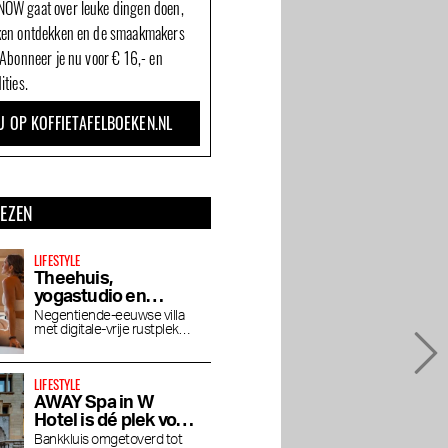
OW gaat over leuke dingen doen,
ken ontdekken en de smaakmakers
 Abonneer je nu voor € 16,- en
ities.
U OP KOFFIETAFELBOEKEN.NL
LEZEN
LIFESTYLE
Theehuis,
yogastudio en
wellness De Roos in
Negentiende-eeuwse villa
met digitale-vrije rustplek
Vondelpark
voor yoga, pilates, lezingen
en vegetarisch theehuis
LIFESTYLE
AWAY Spa in W
Hotel is dé plek voor
een middag baden
Bankkluis omgetoverd tot