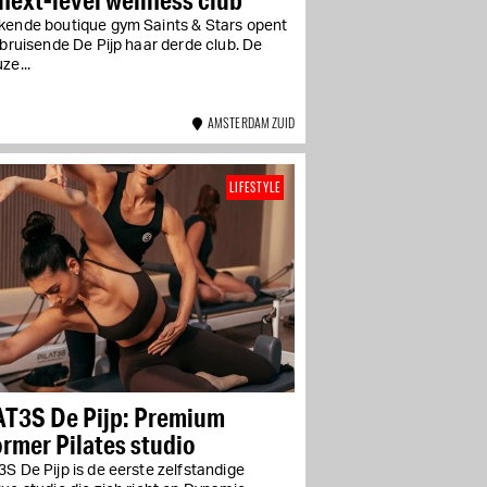
kende boutique gym Saints & Stars opent
 bruisende De Pijp haar derde club. De
ze...
AMSTERDAM ZUID
LIFESTYLE
AT3S De Pijp: Premium
rmer Pilates studio
S De Pijp is de eerste zelfstandige