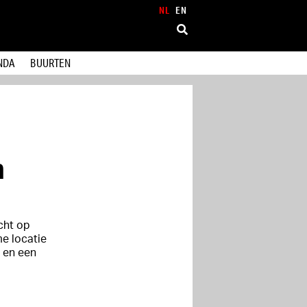
NL
EN
NDA
BUURTEN
m
cht op
e locatie
l en een