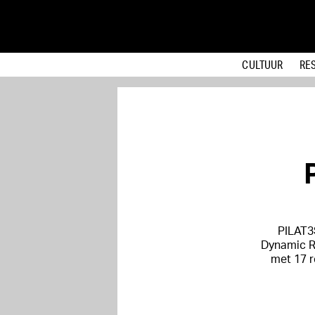
CULTUUR
RE
PILAT3S
Dynamic Re
met 17 r