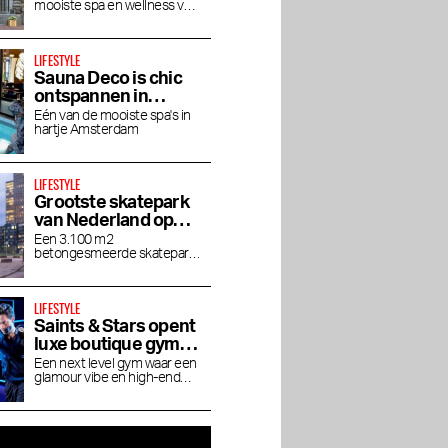
mooiste spa en wellness van
in luxe
Amsterdam
LIFESTYLE
Sauna Deco is chic
ontspannen in
Parijse allure
Één van de mooiste spa's in
hartje Amsterdam
LIFESTYLE
rants in
Beste beauty en
De Smaak van het
Grootste skatepark
wellness adressen van
Stadionplein
van Nederland op
Amsterdam
Zeeburgereiland
Een 3.100 m2
betongesmeerde skatepark
voor skateboarders,
BMX'ers en inline-skaters
LIFESTYLE
Saints & Stars opent
luxe boutique gym in
Oud-Zuid
Een next level gym waar een
glamour vibe en high-end
experience samenkomt