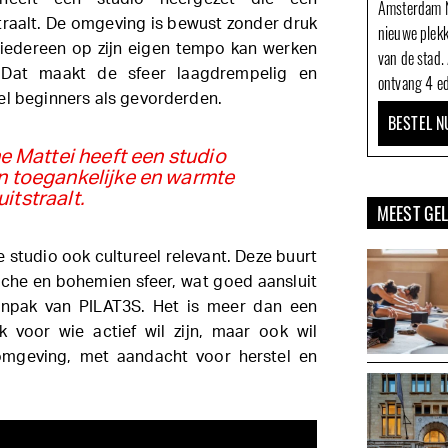
Amsterdam N
traalt. De omgeving is bewust zonder druk
nieuwe plek
t iedereen op zijn eigen tempo kan werken
van de stad.
t. Dat maakt de sfeer laagdrempelig en
ontvang 4 ed
el beginners als gevorderden.
BESTEL N
e Mattei heeft een studio
n toegankelijke en warmte
uitstraalt.
MEEST GE
e studio ook cultureel relevant. Deze buurt
sche en bohemien sfeer, wat goed aansluit
anpak van PILAT3S. Het is meer dan een
ek voor wie actief wil zijn, maar ook wil
omgeving, met aandacht voor herstel en