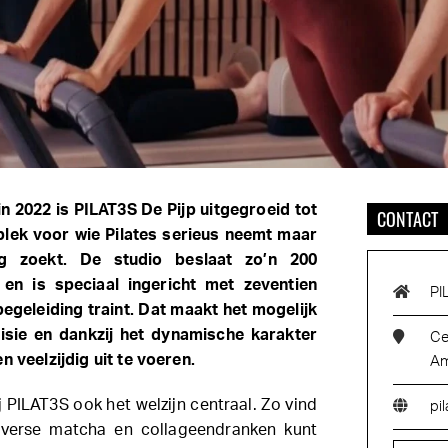
in 2022 is PILAT3S De Pijp uitgegroeid tot
CONTACT
lek voor wie Pilates serieus neemt maar
g zoekt. De studio beslaat zo’n 200
 en is speciaal ingericht met zeventien
PI
egeleiding traint. Dat maakt het mogelijk
sie en dankzij het dynamische karakter
Ce
n veelzijdig uit te voeren.
Am
 PILAT3S ook het welzijn centraal. Zo vind
pi
e verse matcha en collageendranken kunt