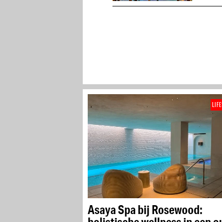
LIF
Asaya Spa bij Rosewood:
holistische wellness in een o