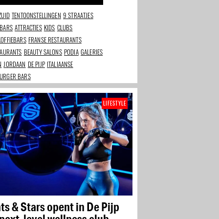
ZUID
TENTOONSTELLINGEN
9 STRAATJES
 BARS
ATTRACTIES
KIDS
CLUBS
KOFFIEBARS
FRANSE RESTAURANTS
TAURANTS
BEAUTY SALONS
PODIA
GALERIES
N
JORDAAN
DE PIJP
ITALIAANSE
URGER BARS
LIFESTYLE
ts & Stars opent in De Pijp
next-level wellness club