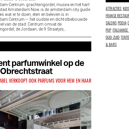
am Centrum: grachtengordel, musea en het hart
ATTRACTIES
KID
stad Amsterdam Now is de amsterdam city guide
es wat er te doen, eten en beleven is in
FRANSE RESTAU
dam Centrum — het oudste en dichtstbebouwde
SALONS
PODIA
el van de stad. Centrum omvat de
gordel, de Jordaan, de 9 Straatjes,...
PIJP
ITALIAANSE
OUD-ZUID
TENT
& BARS
pent parfumwinkel op de
Obrechtstraat
ABEL VERKOOPT OOK PARFUMS VOOR HEM EN HAAR