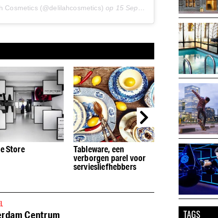
ah Cosmetics (@delilahcosmetics)
op
15 Sep 2020 om 7:00 (PDT)
e Store
Tableware, een
Omgeschoolde
verborgen parel voor
patissier bakt z
serviesliefhebbers
traktaties in Os
Bakery
EL
TAGS
erdam Centrum