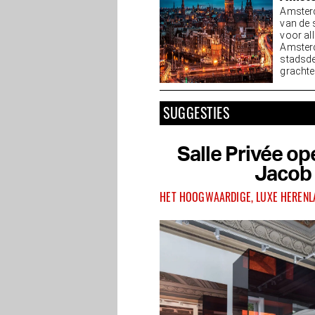
Amsterd
van de 
voor all
Amster
stadsde
grachten
SUGGESTIES
Salle Privée o
Jacob 
HET HOOGWAARDIGE, LUXE HERENL