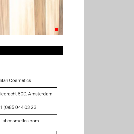
lilah Cosmetics
liegracht 50D, Amsterdam
1 (0)85 044 03 23
lilahcosmetics.com