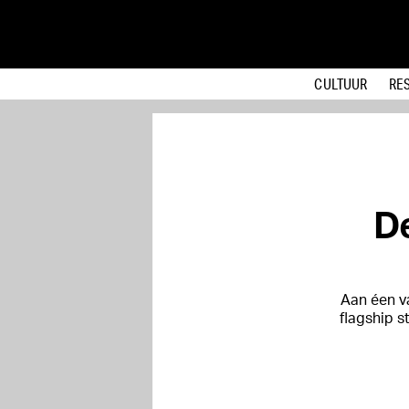
CULTUUR
RE
De
Aan éen v
flagship s