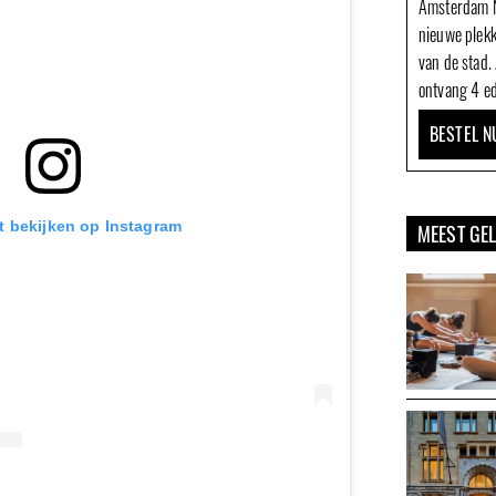
Amsterdam N
nieuwe plek
van de stad.
ontvang 4 ed
BESTEL N
ht bekijken op Instagram
MEEST GE