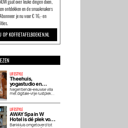
OW gaat over leuke dingen doen,
ken ontdekken en de smaakmakers
 Abonneer je nu voor € 16,- en
ities.
U OP KOFFIETAFELBOEKEN.NL
LEZEN
LIFESTYLE
Theehuis,
yogastudio en
wellness De Roos in
Negentiende-eeuwse villa
met digitale-vrije rustplek
Vondelpark
voor yoga, pilates, lezingen
en vegetarisch theehuis
LIFESTYLE
AWAY Spa in W
Hotel is dé plek voor
een middag baden
Bankkluis omgetoverd tot