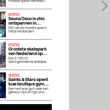
mooiste spa en wellness van
in luxe
Amsterdam
LIFESTYLE
Sauna Deco is chic
ontspannen in
Parijse allure
Één van de mooiste spa's in
hartje Amsterdam
LIFESTYLE
Grootste skatepark
van Nederland op
Zeeburgereiland
Een 3.100 m2
betongesmeerde skatepark
voor skateboarders,
BMX'ers en inline-skaters
La Fiorita: nieuwe
Dinette in de Jordaan:
LIFESTYLE
oete
favoriete Italiaan in de
Klassiek, modern
Saints & Stars opent
lo
Jordaan
Europees met cocktails
luxe boutique gym in
Oud-Zuid
Een next level gym waar een
glamour vibe en high-end
experience samenkomt