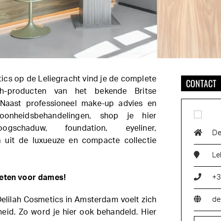
tics op de Leliegracht vind je de complete
CONTACT
lah-producten van het bekende Britse
 Naast professioneel make-up advies en
oonheidsbehandelingen, shop je hier
oogschaduw, foundation, eyeliner,
De
 uit de luxueuze en compacte collectie
Le
ieten voor dames!
+3
elilah Cosmetics in Amsterdam voelt zich
de
id. Zo word je hier ook behandeld. Hier