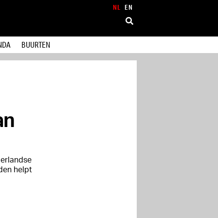
NL
EN
NDA
BUURTEN
an
derlandse
jden helpt