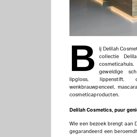
B
ij Delilah Cosme
collectie Deli
cosmeticahuis.
geweldige sch
lipgloss, lippenstift, 
wenkbrauwpenceel, mascara
cosmeticaproducten.
Delilah Cosmetics, puur gen
Wie een bezoek brengt aan D
gegarandeerd een beroemdhe