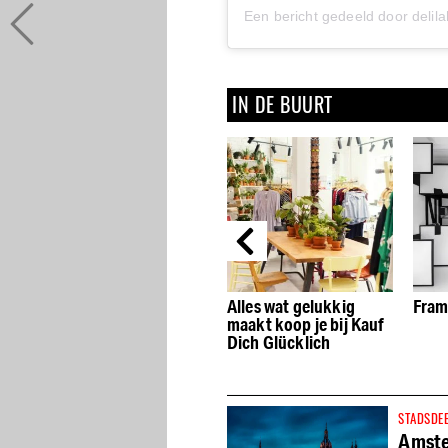
Een bericht gedeeld door delil
IN DE BUURT
 de
Museum Het
Alles wat gelukkig
Fram
n
Muizenhuis verhuist
maakt koop je bij Kauf
naar het Muntplein
Dich Glücklich
STADSDE
Amst