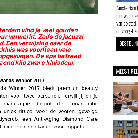
Amsterdam N
nieuwe plek
van de stad.
erdam vind je veel gouden
ontvang 4 ed
ieur verwerkt. Zelfs de jacuzzi
BESTEL N
d. Een verwijzing naar de
kluis was voorheen vele
opgeslagen. De spa betreed
izend kilo zware kluisdeur.
MEEST GE
Awards Winner 2017
ds Winner 2017 biedt premium beauty
en voor twee personen. Terwijl jij en je
 champagne, begint de romantische
 uniek ritueel voor de voeten, gevolgd
dyscrub, een Anti-Aging Diamond Care
 minuten in een kamer voor koppels.