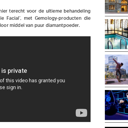
 hier terecht voor de ultieme behandeling
ie Facial’, met Gemology-producten die
door middel van puur diamantpoeder.