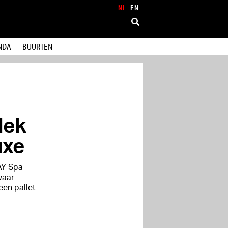
NL
EN
NDA
BUURTEN
lek
uxe
Y Spa
waar
een pallet