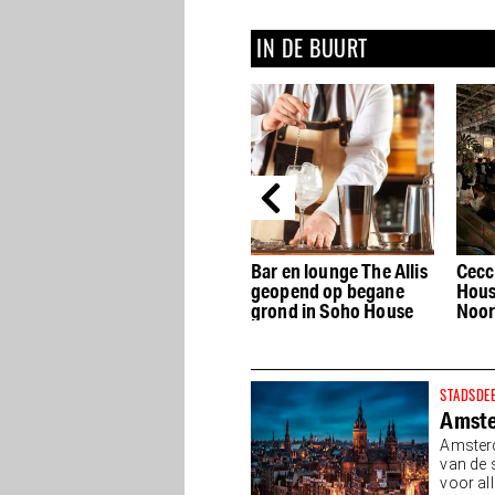
IN DE BUURT
Bar en lounge The Allis
Cecconi’s in Soho
Scre
 in
geopend op begane
House: authentiek
verh
grond in Soho House
Noord-Italiaans
Runs
STADSDE
Amst
Amsterd
van de 
voor all