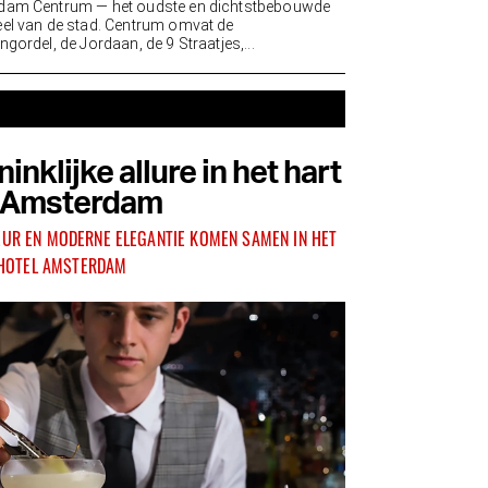
dam Centrum — het oudste en dichtstbebouwde
el van de stad. Centrum omvat de
gordel, de Jordaan, de 9 Straatjes,...
nklijke allure in het hart
 Amsterdam
DEUR EN MODERNE ELEGANTIE KOMEN SAMEN IN HET
HOTEL AMSTERDAM