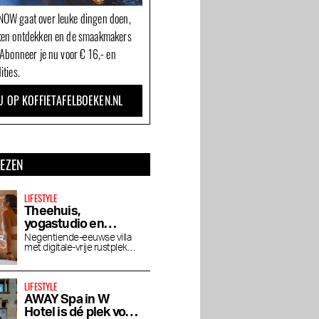
OW gaat over leuke dingen doen,
ken ontdekken en de smaakmakers
 Abonneer je nu voor € 16,- en
ities.
U OP KOFFIETAFELBOEKEN.NL
LEZEN
LIFESTYLE
Theehuis,
yogastudio en
wellness De Roos in
Negentiende-eeuwse villa
met digitale-vrije rustplek
Vondelpark
voor yoga, pilates, lezingen
en vegetarisch theehuis
LIFESTYLE
AWAY Spa in W
Hotel is dé plek voor