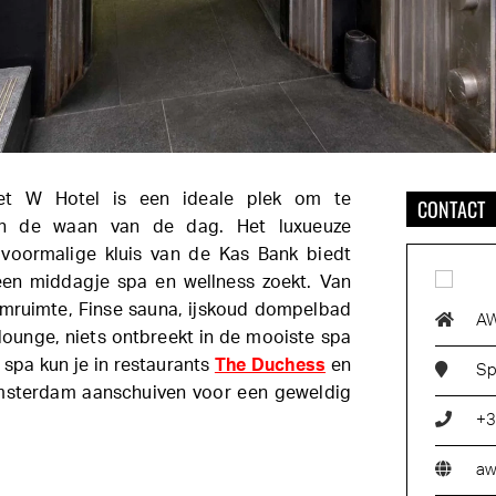
t W Hotel is een ideale plek om te
CONTACT
n de waan van de dag. Het luxueuze
 voormalige kluis van de Kas Bank biedt
 een middagje spa en wellness zoekt. Van
omruimte, Finse sauna, ijskoud dompelbad
AW
lounge, niets ontbreekt in de mooiste spa
 spa kun je in restaurants
The Duchess
en
Sp
msterdam aanschuiven voor een geweldig
+3
aw