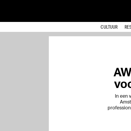
CULTUUR
RE
AWA
voo
In een 
Amst
p
rofession