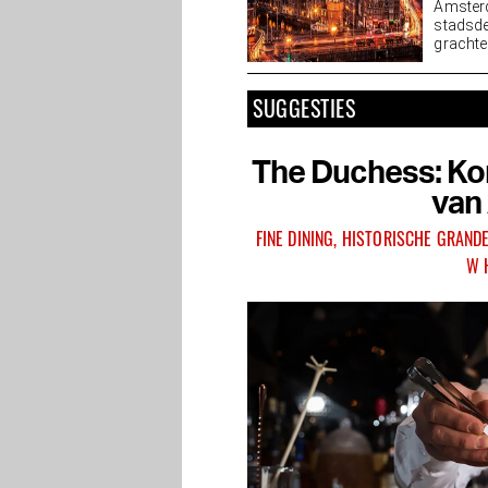
Amster
stadsde
grachten
SUGGESTIES
The Duchess: Koni
van
FINE DINING, HISTORISCHE GRAN
W 