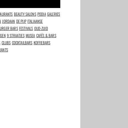
TAURANTS
BEAUTY SALONS
PODIA
GALERIES
N
JORDAAN
DE PIJP
ITALIAANSE
URGER BARS
FESTIVALS
OUD-ZUID
NGEN
9 STRAATJES
MUSEA
CAFÉS & BARS
S
CLUBS
COCKTAILBARS
KOFFIEBARS
RANTS
odjes
The Duchess:
The CLB: boutique
imchi,
Koninklijke allure in
fitness met podium,
het hart van
catwalk en glitterbal
Amsterdam