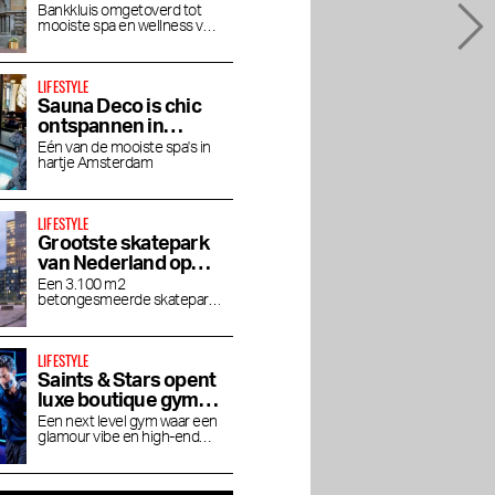
een middag baden
Bankkluis omgetoverd tot
mooiste spa en wellness van
in luxe
Amsterdam
LIFESTYLE
Sauna Deco is chic
ontspannen in
Parijse allure
Één van de mooiste spa's in
hartje Amsterdam
LIFESTYLE
Grootste skatepark
van Nederland op
Zeeburgereiland
Een 3.100 m2
betongesmeerde skatepark
voor skateboarders,
BMX'ers en inline-skaters
LIFESTYLE
Saints & Stars opent
luxe boutique gym in
Oud-Zuid
Een next level gym waar een
glamour vibe en high-end
experience samenkomt