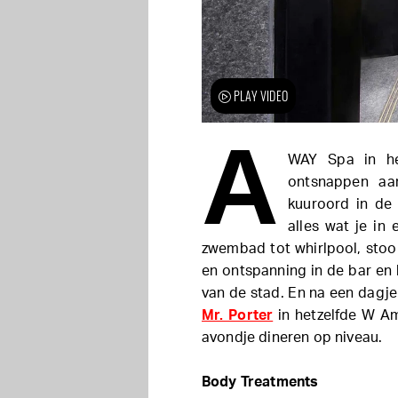
PLAY VIDEO
A
WAY Spa in he
ontsnappen aa
kuuroord in de
alles wat je in
zwembad tot
whirlpool, sto
en ontspanning in de bar en 
van de stad. En na een dagje
Mr. Porter
in hetzelfde W A
avondje dineren op niveau.
Body Treatments