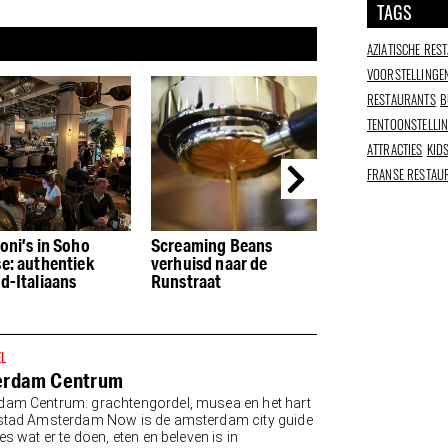
TAGS
AZIATISCHE RES
VOORSTELLINGE
RESTAURANTS
B
TENTOONSTELLI
ATTRACTIES
KID
FRANSE RESTAU
aming Beans
Bildhalle: een scherp
Leauf Spui: bro
uisd naar de
oog voor hedendaagse
met ribeye en k
traat
fotografie
geen tosti’s
EL
erdam Centrum
am Centrum: grachtengordel, musea en het hart
stad Amsterdam Now is de amsterdam city guide
es wat er te doen, eten en beleven is in