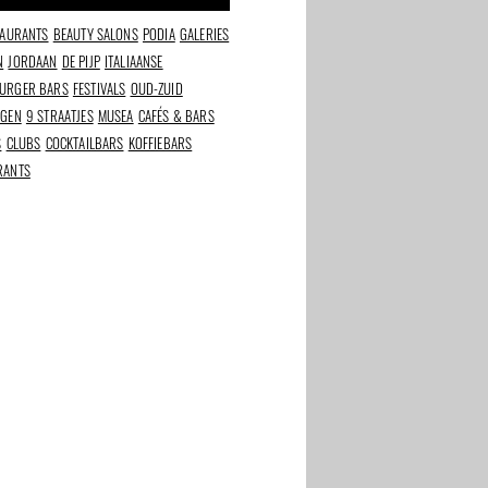
TAURANTS
BEAUTY SALONS
PODIA
GALERIES
N
JORDAAN
DE PIJP
ITALIAANSE
URGER BARS
FESTIVALS
OUD-ZUID
NGEN
9 STRAATJES
MUSEA
CAFÉS & BARS
S
CLUBS
COCKTAILBARS
KOFFIEBARS
RANTS