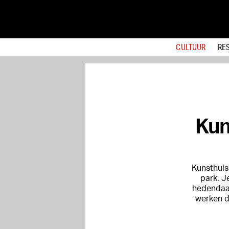
CULTUUR
RE
Kun
Kunsthuis 
park. J
hedendaag
werken di