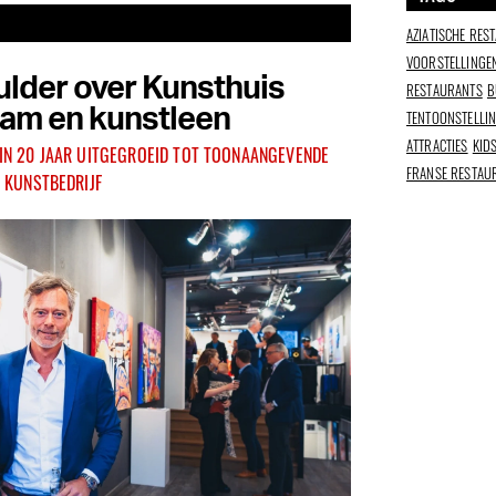
AZIATISCHE RES
VOORSTELLINGE
lder over Kunsthuis
RESTAURANTS
B
am en kunstleen
TENTOONSTELLI
ATTRACTIES
KID
S IN 20 JAAR UITGEGROEID TOT TOONAANGEVENDE
FRANSE RESTAU
KUNSTBEDRIJF