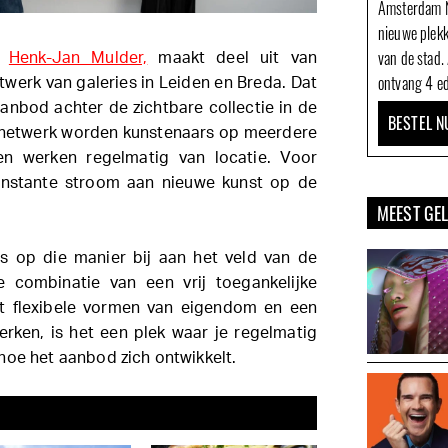
Amsterdam N
nieuwe plek
van de stad.
r
Henk-Jan Mulder,
maakt deel uit van
ontvang 4 ed
twerk van galeries in Leiden en Breda. Dat
anbod achter de zichtbare collectie in de
BESTEL N
it netwerk worden kunstenaars op meerdere
en werken regelmatig van locatie. Voor
onstante stroom aan nieuwe kunst op de
MEEST GE
s op die manier bij aan het veld van de
 combinatie van een vrij toegankelijke
et flexibele vormen van eigendom en een
erken, is het een plek waar je regelmatig
hoe het aanbod zich ontwikkelt.