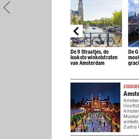
De beste Dutch Design
De 9 Straatjes, de
De G
winkels van
leukste winkelstraten
mooi
Amsterdam
van Amsterdam
grac
STADSDE
Amste
Amster
Hooftst
Amsterd
Museump
winkels
Zuid is