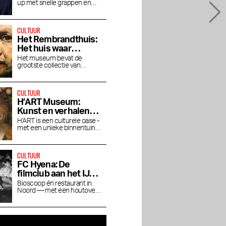
up met snelle grappen en
gitzwarte humor in het RAI
Theater
CULTUUR
Het Rembrandthuis:
Het huis waar
Rembrandt woonde
Het museum bevat de
grootste collectie van
en werkte
Rembrandt's prachtige
schilderwerken.
rants in
Beste beauty en
De Smaak van het
wellness adressen van
Stadionplein
CULTUUR
Amsterdam
H’ART Museum:
Kunst en verhalen
van beroemde
H'ART is een culturele oase -
met een unieke binnentuin
musea
aan de Amstel
CULTUUR
FC Hyena: De
filmclub aan het IJ
waar je blijft hangen
Bioscoop én restaurant in
Noord — met een houtoven,
na de film
natuurwijnen en een
Cineville-pas