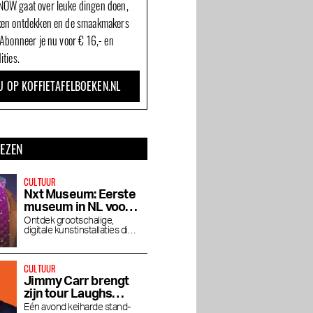
OW gaat over leuke dingen doen,
ken ontdekken en de smaakmakers
 Abonneer je nu voor € 16,- en
ities.
U OP KOFFIETAFELBOEKEN.NL
LEZEN
CULTUUR
Nxt Museum: Eerste
museum in NL voor
nieuwe mediakunst
Ontdek grootschalige,
digitale kunstinstallaties die
je blik verruimen
CULTUUR
Jimmy Carr brengt
zijn tour Laughs
Funny naar de RAI
Eén avond keiharde stand-