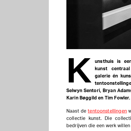
K
unsthuis is e
kunst centraal
galerie én kuns
tentoonstellin
Selwyn Sentori, Bryan Adams
Karin Bøggild en Tim Fowler.
Naast de
tentoonstellingen
w
collectie kunst. Die collec
bedrijven die een werk willen