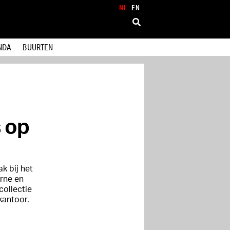
NL
EN
NDA
BUURTEN
s op
k bij het
erne en
collectie
kantoor.