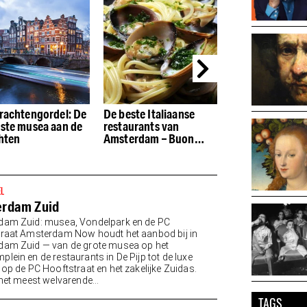
rachtengordel: De
De beste Italiaanse
De beste restau
ste musea aan de
restaurants van
de Houthavens
hten
Amsterdam – Buon
appetito
EL
rdam Zuid
dam Zuid: musea, Vondelpark en de PC
raat Amsterdam Now houdt het aanbod bij in
am Zuid — van de grote musea op het
lein en de restaurants in De Pijp tot de luxe
 op de PC Hooftstraat en het zakelijke Zuidas.
 het meest welvarende...
TAGS