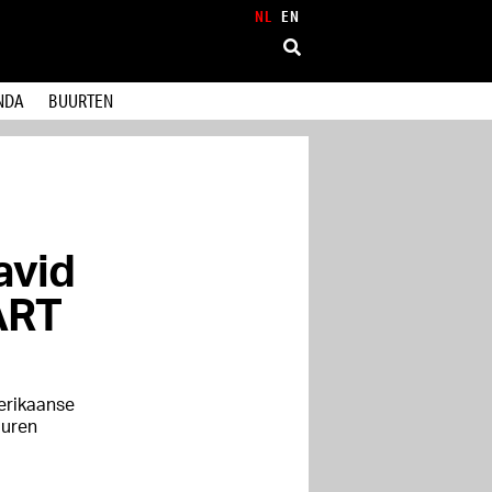
NL
EN
NDA
BUURTEN
avid
ART
erikaanse
guren