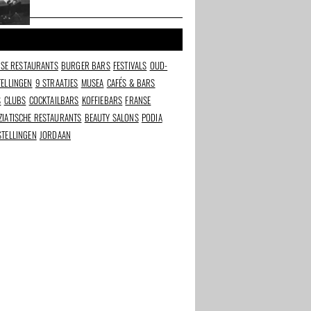
natuurwijnen en een Cineville-pas
NSE RESTAURANTS
BURGER BARS
FESTIVALS
OUD-
ELLINGEN
9 STRAATJES
MUSEA
CAFÉS & BARS
S
CLUBS
COCKTAILBARS
KOFFIEBARS
FRANSE
ZIATISCHE RESTAURANTS
BEAUTY SALONS
PODIA
TELLINGEN
JORDAAN
rants in
Beste beauty en
De Smaak van het
wellness adressen van
Stadionplein
Amsterdam