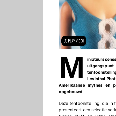
PLAY VIDEO
M
iniatuurscè
uitgangspunt
tentoonstel
Levinthal Pho
Amerikaanse mythes en po
opgebouwd.
Deze tentoonstelling, die in
presenteert een selectie ser