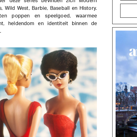
er deze series bevinden zich Modern
 Wild West, Barbie, Baseball en History.
tten poppen en speelgoed, waarmee
ht, heldendom en identiteit binnen de
.