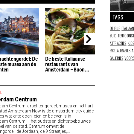
TAGS
DE PIJP
ITALIAA
ZUID
TENTOONST
ATTRACTIES
KID
RESTAURANTS
A
GALERIES
VOORS
rachtengordel: De
De beste Italiaanse
De beste restau
ste musea aan de
restaurants van
de Houthavens
hten
Amsterdam – Buon
appetito
EL
erdam Centrum
am Centrum: grachtengordel, musea en het hart
stad Amsterdam Now is de amsterdam city guide
es wat er te doen, eten en beleven is in
dam Centrum — het oudste en dichtstbebouwde
el van de stad. Centrum omvat de
gordel, de Jordaan, de 9 Straatjes,...