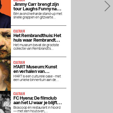
Jimmy Carr brengt zijn
tour Laughs Funny naar
de RAI
Eén avond keiharde stand-up met
snelle grappen en gitzwarte
humor in het RAI Theater
CULTUUR
Het Rembrandthuis: Het
huis waar Rembrandt
woonde en werkte
Het museum bevat de grootste
collectie van Rembrandt's
prachtige schilderwerken.
CULTUUR
H’ART Museum: Kunst
en verhalen van
beroemde musea
H'ART is een culturele oase - met
een unieke binnentuin aan de
Amstel
CULTUUR
FC Hyena: De filmclub
aan het IJ waar je blijft
hangen na de film
Bioscoop én restaurant in Noord
— met een houtoven,