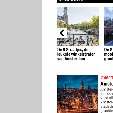
De beste Dutch Design
De 9 Straatjes, de
De G
winkels van
leukste winkelstraten
mooi
Amsterdam
van Amsterdam
grac
STADSDE
Amst
Amsterd
van de 
voor all
Amster
stadsde
grachten