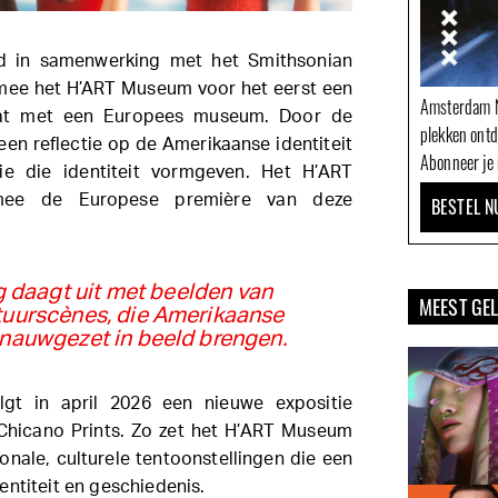
nd in samenwerking met het Smithsonian
ee het H’ART Museum voor het eerst een
Amsterdam N
at met een Europees museum. Door de
plekken ont
een reflectie op de Amerikaanse identiteit
Abonneer je 
ie die identiteit vormgeven. Het H’ART
mee de Europese première van deze
BESTEL N
g daagt uit met beelden van
MEEST GE
tuurscènes, die Amerikaanse
 nauwgezet in beeld brengen.
lgt in april 2026 een nieuwe expositie
Chicano Prints. Zo zet het H’ART Museum
onale, culturele tentoonstellingen die een
entiteit en geschiedenis.