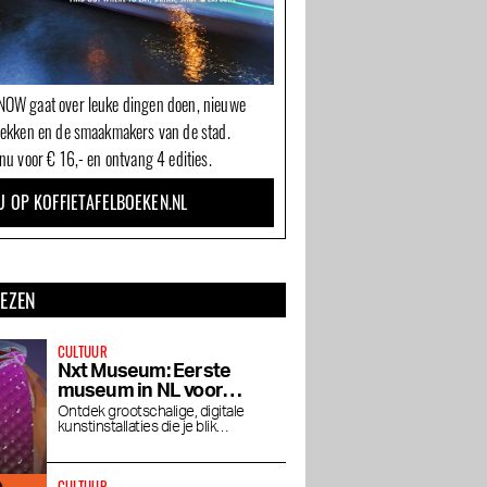
OW gaat over leuke dingen doen, nieuwe
dekken en de smaakmakers van de stad.
nu voor € 16,- en ontvang 4 edities.
U OP KOFFIETAFELBOEKEN.NL
LEZEN
CULTUUR
Nxt Museum: Eerste
museum in NL voor
nieuwe mediakunst
Ontdek grootschalige, digitale
kunstinstallaties die je blik
verruimen
CULTUUR