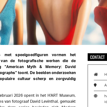
nes met speelgoedfiguren vormen het
CONTACT
 van de fotografische werken die de
ling “American Myth & Memory: David
tographs” toont. De beelden onderzoeken
H
pulaire cultuur scherp en zorgvuldig
A
 februari 2026 opent in het H’ART Museum,
h
ies van fotograaf David Levinthal, gemaakt
i