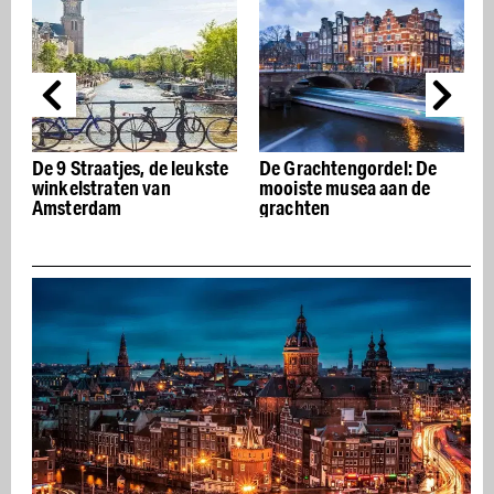
e
De Grachtengordel: De
De beste Italiaanse
mooiste musea aan de
restaurants van
grachten
Amsterdam – Buon
appetito