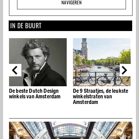
NAVIGEREN
IN DE BUURT
sign
De 9 Straatjes, de leukste
De Grachtengordel: De
rdam
winkelstraten van
mooiste musea aan de
Amsterdam
grachten