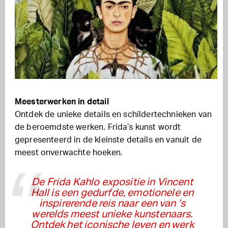
Meesterwerken in detail
Ontdek de unieke details en schildertechnieken van
de beroemdste werken. Frida’s kunst wordt
gepresenteerd in de kleinste details en vanuit de
meest onverwachte hoeken.
De Frida Kahlo expositie in Vincent
Hall is een gedurfde, emotionele en
inspirerende reis naar een van ’s
werelds meest unieke kunstenaars.
Ontdek het iconische leven en werk