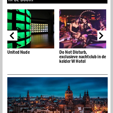
United Nude
Do Not Disturb,
T
g
exclusieve nachtclub in de
m
kelder W Hotel
g