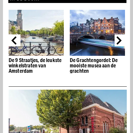
e
De Grachtengordel: De
De beste Italiaanse
mooiste musea aan de
restaurants van
grachten
Amsterdam – Buon
appetito