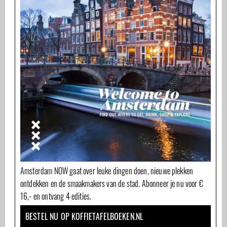
Amsterdam NOW gaat over leuke dingen doen, nieuwe plekken
ontdekken en de smaakmakers van de stad. Abonneer je nu voor €
16,- en ontvang 4 edities.
BESTEL NU OP KOFFIETAFELBOEKEN.NL