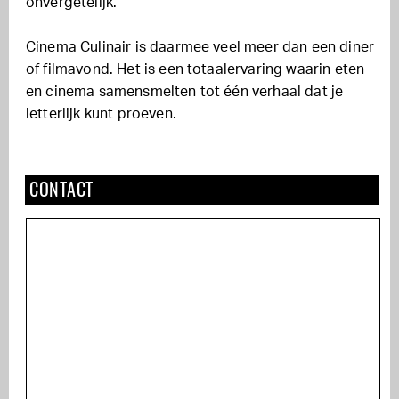
onvergetelijk.
Cinema Culinair is daarmee veel meer dan een diner
of filmavond. Het is een totaalervaring waarin eten
en cinema samensmelten tot één verhaal dat je
letterlijk kunt proeven.
CONTACT
Het Tolhuis
Buiksloterweg 7,
Amsterdam
cinemaculinair.nl