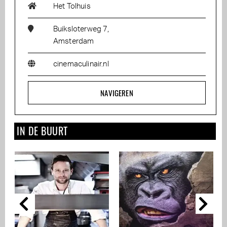
NAVIGEREN
IN DE BUURT
Moon in A’DAM Toren is
A’DAM Toren opent VR
culinair genieten op grote
gaming pop-up in Club
hoogte
Shelter