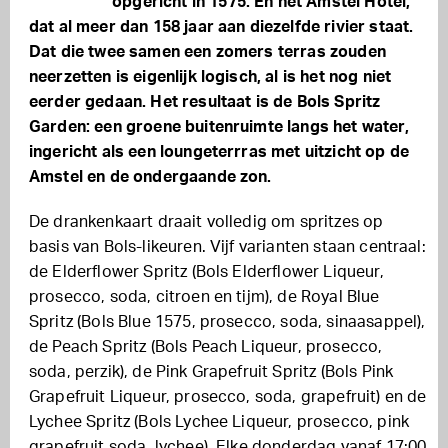
opgericht in 1575. En het Amstel Hotel,
dat al meer dan 158 jaar aan diezelfde rivier staat.
Dat die twee samen een zomers terras zouden
neerzetten is eigenlijk logisch, al is het nog niet
eerder gedaan. Het resultaat is de Bols Spritz
Garden: een groene buitenruimte langs het water,
ingericht als een loungeterrras met uitzicht op de
Amstel en de ondergaande zon.
De drankenkaart draait volledig om spritzes op
basis van Bols-likeuren. Vijf varianten staan centraal:
de Elderflower Spritz (Bols Elderflower Liqueur,
prosecco, soda, citroen en tijm), de Royal Blue
Spritz (Bols Blue 1575, prosecco, soda, sinaasappel),
de Peach Spritz (Bols Peach Liqueur, prosecco,
soda, perzik), de Pink Grapefruit Spritz (Bols Pink
Grapefruit Liqueur, prosecco, soda, grapefruit) en de
Lychee Spritz (Bols Lychee Liqueur, prosecco, pink
grapefruit soda, lychee). Elke donderdag vanaf 17:00