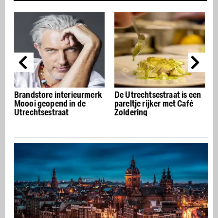
merk
De Utrechtsestraat is een
De Ruyschkamer
pareltje rijker met Café
Zoldering