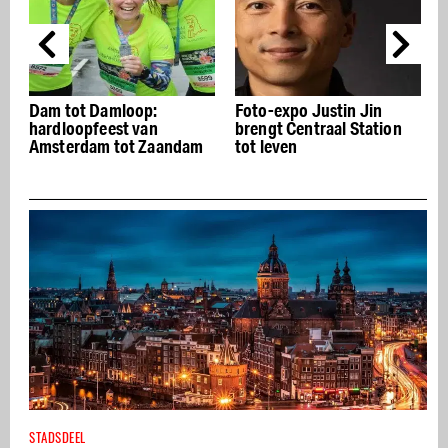
amloop:
Foto-expo Justin Jin
Bitterzoet: pod
est van
brengt Centraal Station
hiphop, funk en
 tot Zaandam
tot leven
STADSDEEL