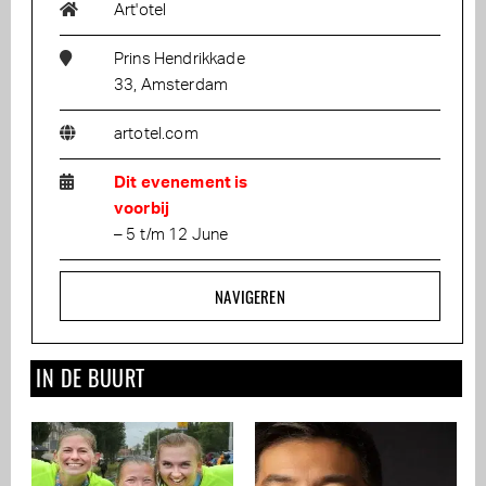
Art'otel
Prins Hendrikkade
33, Amsterdam
artotel.com
Dit evenement is
voorbij
– 5 t/m 12 June
NAVIGEREN
IN DE BUURT